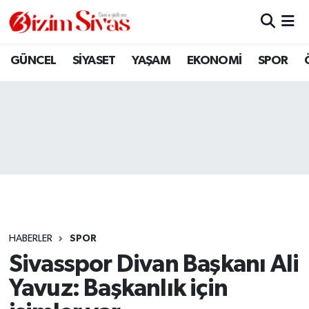
ARAMIZDAN AYRILANLAR
Sivas Nöbetçi Eczaneler
GÜNCEL
SİYASET
YAŞAM
EKONOMİ
SPOR
ASAYİŞ
Sivas Hava Durumu
DİĞER
Sivas Namaz Vakitleri
DÜNYA
Sivas Trafik Yoğunluk Haritası
EĞİTİM
Süper Lig Puan Durumu ve Fikstür
EKONOMİ
Tüm Manşetler
HABERLER
SPOR
Sivasspor Divan Başkanı Ali
GÜNCEL
Son Dakika Haberleri
Yavuz: Başkanlık için
KÜLTÜR
Haber Arşivi