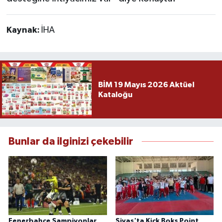
Kaynak:
İHA
BİM 19 Mayıs 2026 Aktüel
Kataloğu
Bunlar da ilginizi çekebilir
Fenerbahçe Şampiyonlar
Sivas'ta Kick Boks Point