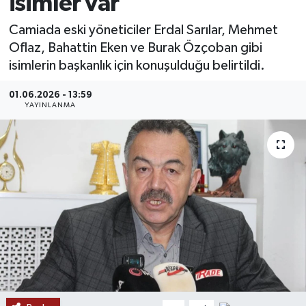
isimler var
MAGAZİN
Camiada eski yöneticiler Erdal Sarılar, Mehmet
Oflaz, Bahattin Eken ve Burak Özçoban gibi
ÖZEL HABER
isimlerin başkanlık için konuşulduğu belirtildi.
RESMİ İLANLAR
01.06.2026 - 13:59
YAYINLANMA
SAĞLIK
SİYASET
SOSYAL YARDIMLAR
SPONSORLU YAZI
SPOR
TEKNOLOJİ