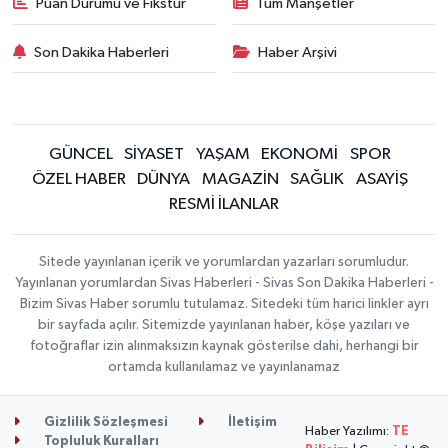
Puan Durumu ve Fikstür
Tüm Manşetler
Son Dakika Haberleri
Haber Arşivi
GÜNCEL
SİYASET
YAŞAM
EKONOMİ
SPOR
ÖZEL HABER
DÜNYA
MAGAZİN
SAĞLIK
ASAYİŞ
RESMİ İLANLAR
Sitede yayınlanan içerik ve yorumlardan yazarları sorumludur.
Yayınlanan yorumlardan Sivas Haberleri - Sivas Son Dakika Haberleri -
Bizim Sivas Haber sorumlu tutulamaz. Sitedeki tüm harici linkler ayrı
bir sayfada açılır. Sitemizde yayınlanan haber, köşe yazıları ve
fotoğraflar izin alınmaksızın kaynak gösterilse dahi, herhangi bir
ortamda kullanılamaz ve yayınlanamaz
Gizlilik Sözleşmesi
İletişim
Haber Yazılımı:
TE
Topluluk Kuralları