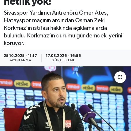
netlik yok!
MAGAZİN
Sivasspor Yardımcı Antrenörü Ömer Ateş,
Hatayspor maçının ardından Osman Zeki
ÖZEL HABER
Korkmaz’ın istifası hakkında açıklamalarda
bulundu. Korkmaz’ın durumu gündemdeki yerini
RESMİ İLANLAR
koruyor.
SAĞLIK
25.10.2025 - 11:17
17.03.2026 - 16:56
YAYINLANMA
GÜNCELLEME
SİYASET
SOSYAL YARDIMLAR
SPONSORLU YAZI
SPOR
TEKNOLOJİ