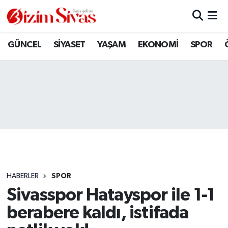
ARAMIZDAN AYRILANLAR
Sivas Nöbetçi Eczaneler
GÜNCEL
SİYASET
YAŞAM
EKONOMİ
SPOR
ASAYİŞ
Sivas Hava Durumu
DİĞER
Sivas Namaz Vakitleri
DÜNYA
Sivas Trafik Yoğunluk Haritası
EĞİTİM
Süper Lig Puan Durumu ve Fikstür
EKONOMİ
Tüm Manşetler
HABERLER
SPOR
Sivasspor Hatayspor ile 1-1
GÜNCEL
Son Dakika Haberleri
berabere kaldı, istifada
KÜLTÜR
Haber Arşivi