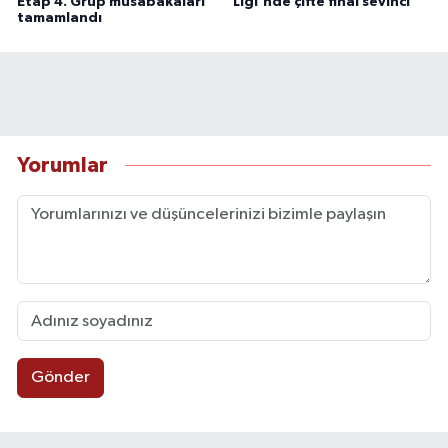
Etap 4. Grup müsabakaları
Ligi'nde çifte final sevinci
tamamlandı
Yorumlar
Gönder