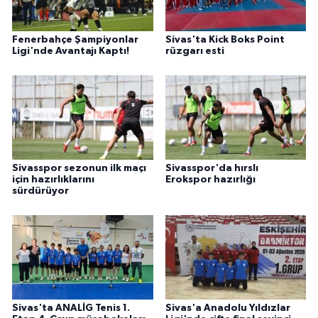
Fenerbahçe Şampiyonlar
Sivas'ta Kick Boks Point
Ligi'nde Avantajı Kaptı!
rüzgarı esti
Sivasspor sezonun ilk maçı
Sivasspor'da hırslı
için hazırlıklarını
Erokspor hazırlığı
sürdürüyor
Sivas'ta ANALİG Tenis 1.
Sivas'a Anadolu Yıldızlar