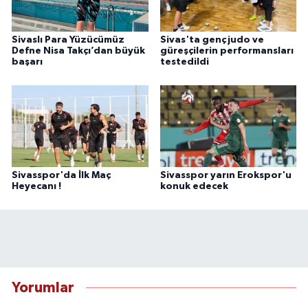
Sivaslı Para Yüzücümüz
Sivas'ta genç judo ve
Defne Nisa Takçı’dan büyük
güreşçilerin performansları
başarı
testedildi
Sivasspor'da İlk Maç
Sivasspor yarın Erokspor'u
Heyecanı !
konuk edecek
Yorumlar