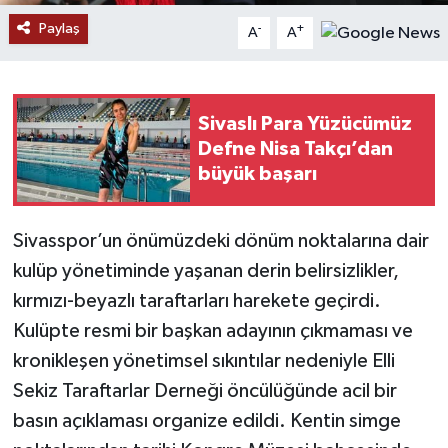
Paylaş
-
+
A
A
YAŞAM
Sivaslı Para Yüzücümüz
Defne Nisa Takçı’dan
büyük başarı
Sivasspor’un önümüzdeki dönüm noktalarına dair
kulüp yönetiminde yaşanan derin belirsizlikler,
kırmızı-beyazlı taraftarları harekete geçirdi.
Kulüpte resmi bir başkan adayının çıkmaması ve
kronikleşen yönetimsel sıkıntılar nedeniyle Elli
Sekiz Taraftarlar Derneği öncülüğünde acil bir
basın açıklaması organize edildi. Kentin simge