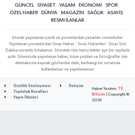
GÜNCEL
SİYASET
YAŞAM
EKONOMİ
SPOR
ÖZEL HABER
DÜNYA
MAGAZİN
SAĞLIK
ASAYİŞ
RESMİ İLANLAR
Sitede yayınlanan içerik ve yorumlardan yazarları sorumludur.
Yayınlanan yorumlardan Sivas Haber - Sivas Haberleri - Sivas Son
Dakika sorumlu tutulamaz. Sitedeki tüm harici linkler ayrı bir sayfada
açılır. Sitemizde yayınlanan haber, köşe yazıları ve fotoğraflar izin
alınmaksızın kaynak gösterilse dahi, herhangi bir ortamda
kullanılamaz ve yayınlanamaz
Gizlilik Sözleşmesi
İletişim
Haber Yazılımı:
TE
Topluluk Kuralları
Bilişim
| Copyright ©
Yayın İlkeleri
2026