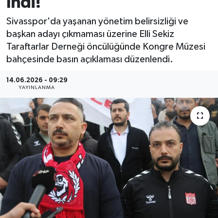
İndi!
MAGAZİN
Sivasspor'da yaşanan yönetim belirsizliği ve
başkan adayı çıkmaması üzerine Elli Sekiz
ÖZEL HABER
Taraftarlar Derneği öncülüğünde Kongre Müzesi
bahçesinde basın açıklaması düzenlendi.
RESMİ İLANLAR
14.06.2026 - 09:29
YAYINLANMA
SAĞLIK
SİYASET
SOSYAL YARDIMLAR
SPONSORLU YAZI
SPOR
TEKNOLOJİ