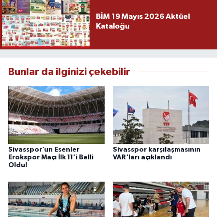
BİM 19 Mayıs 2026 Aktüel
Kataloğu
Bunlar da ilginizi çekebilir
Sivasspor’un Esenler
Sivasspor karşılaşmasının
Erokspor Maçı İlk 11’i Belli
VAR'ları açıklandı
Oldu!