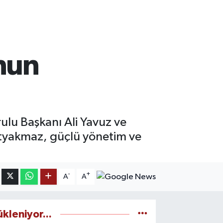
cnun
ı
rulu Başkanı Ali Yavuz ve
tyakmaz, güçlü yönetim ve
-
+
A
A
ükleniyor...