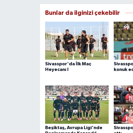
Bunlar da ilginizi çekebilir
Sivasspor'da İlk Maç
Sivasspo
Heyecanı !
konuk e
Beşiktaş, Avrupa Ligi'nde
Sivasspo