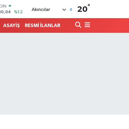
°
AR
20
Akıncılar
7106
%0.17
O
652
%0.27
ASAYİŞ
RESMİ İLANLAR
LİN
4046
%0.35
M ALTIN
8.99
%2.59
100
73
%-19
COIN
30,04
%1.2