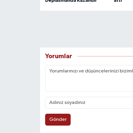
Deplasmanda Kazandı!
attı
Yorumlar
Gönder