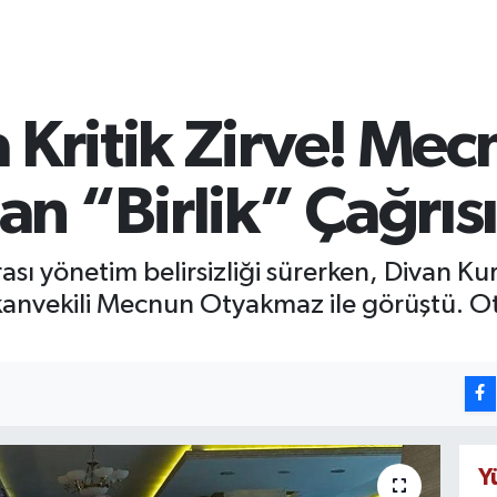
 Kritik Zirve! Me
n “Birlik” Çağrıs
ası yönetim belirsizliği sürerken, Divan Ku
kanvekili Mecnun Otyakmaz ile görüştü. O
Y