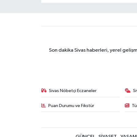
Son dakika Sivas haberleri, yerel geliş
Sivas Nöbetçi Eczaneler
S
Puan Durumu ve Fikstür
Tü
GÜNCEL
SİYASET
YAŞAM