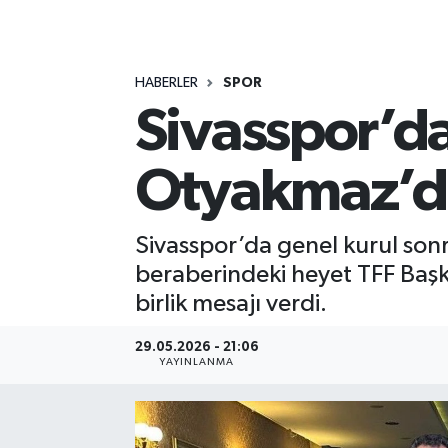
MAGAZİN
HABERLER
SPOR
ÖZEL HABER
Sivasspor’da
RESMİ İLANLAR
Otyakmaz’da
SAĞLIK
SİYASET
Sivasspor’da genel kurul sonr
beraberindeki heyet TFF Baş
SOSYAL YARDIMLAR
birlik mesajı verdi.
SPONSORLU YAZI
29.05.2026 - 21:06
YAYINLANMA
SPOR
TEKNOLOJİ