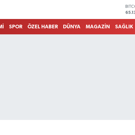
DOL
47,
EUR
55,1
Mİ
SPOR
ÖZEL HABER
DÜNYA
MAGAZİN
SAĞLIK
STER
64,
GRA
664
BİST
13.7
BIT
65.1