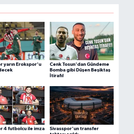
r yarın Erokspor'u
Cenk Tosun'dan Gündeme
decek
Bomba gibi Düşen Beşiktaş
İtirafı!
r 4 futbolcu ile imza
Sivasspor'un transfer