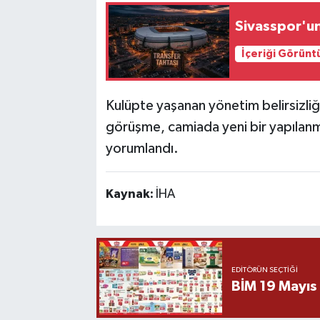
Sivasspor'un
İçeriği Görünt
Kulüpte yaşanan yönetim belirsizliği
görüşme, camiada yeni bir yapılanm
yorumlandı.
Kaynak:
İHA
EDITÖRÜN SEÇTIĞI
BİM 19 Mayıs