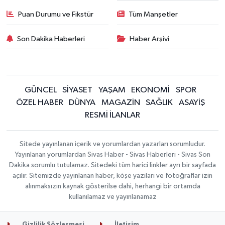
Puan Durumu ve Fikstür
Tüm Manşetler
Son Dakika Haberleri
Haber Arşivi
GÜNCEL
SİYASET
YAŞAM
EKONOMİ
SPOR
ÖZEL HABER
DÜNYA
MAGAZİN
SAĞLIK
ASAYİŞ
RESMİ İLANLAR
Sitede yayınlanan içerik ve yorumlardan yazarları sorumludur.
Yayınlanan yorumlardan Sivas Haber - Sivas Haberleri - Sivas Son
Dakika sorumlu tutulamaz. Sitedeki tüm harici linkler ayrı bir sayfada
açılır. Sitemizde yayınlanan haber, köşe yazıları ve fotoğraflar izin
alınmaksızın kaynak gösterilse dahi, herhangi bir ortamda
kullanılamaz ve yayınlanamaz
Gizlilik Sözleşmesi
İletişim