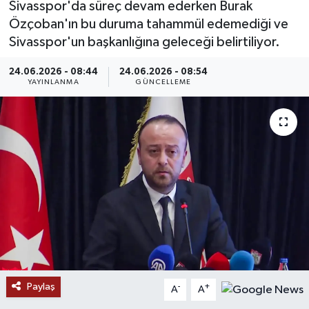
Sivasspor'da süreç devam ederken Burak
Özçoban'ın bu duruma tahammül edemediği ve
MAGAZİN
Sivasspor'un başkanlığına geleceği belirtiliyor.
ÖZEL HABER
24.06.2026 - 08:44
24.06.2026 - 08:54
YAYINLANMA
GÜNCELLEME
RESMİ İLANLAR
SAĞLIK
SİYASET
SOSYAL YARDIMLAR
SPONSORLU YAZI
SPOR
Paylaş
-
+
A
A
TEKNOLOJİ