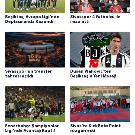
Beşiktaş, Avrupa Ligi'nde
Sivasspor 4 futbolcu ile
Deplasmanda Kazandı!
imza attı
Sivasspor'un transfer
Dusan Vlahovic'ten
tahtası açıldı
Beşiktaş'a Yeni Mesaj!
Fenerbahçe Şampiyonlar
Sivas'ta Kick Boks Point
Ligi'nde Avantajı Kaptı!
rüzgarı esti