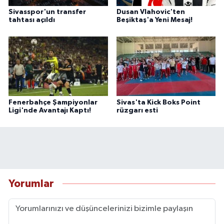
Sivasspor'un transfer
Dusan Vlahovic'ten
tahtası açıldı
Beşiktaş'a Yeni Mesaj!
Fenerbahçe Şampiyonlar
Sivas'ta Kick Boks Point
Ligi'nde Avantajı Kaptı!
rüzgarı esti
Yorumlar