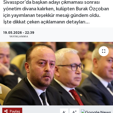
Sivasspor’da başkan adayı çıkmaması sonrası
yönetim divana kalırken, kulüpten Burak Özçoban
MAGAZİN
için yayımlanan teşekkür mesajı gündem oldu.
İşte dikkat çeken açıklamanın detayları…
ÖZEL HABER
19.05.2026 - 22:39
RESMİ İLANLAR
YAYINLANMA
SAĞLIK
SİYASET
SOSYAL YARDIMLAR
SPONSORLU YAZI
SPOR
Paylaş
TEKNOLOJİ
-
+
A
A