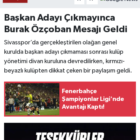
YAŞAM
Başkan Adayı Çıkmayınca
Burak Özçoban Mesajı Geldi
Sivasspor’da gerçekleştirilen olağan genel
kurulda başkan adayı çıkmaması sonrası kulüp
yönetimi divan kuruluna devredilirken, kırmızı-
beyazlı kulüpten dikkat çeken bir paylaşım geldi.
Fenerbahçe
Şampiyonlar Ligi'nde
Avantajı Kaptı!