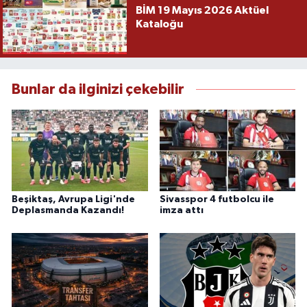
BİM 19 Mayıs 2026 Aktüel
Kataloğu
Bunlar da ilginizi çekebilir
Beşiktaş, Avrupa Ligi'nde
Sivasspor 4 futbolcu ile
Deplasmanda Kazandı!
imza attı