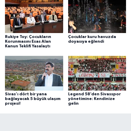
Rukiye Toy: Çocukların
Çocuklar kuru havuzda
Korunmasını Esas Alan
doyasıya eğlendi
Kanun Teklifi Yasalaştı
Sivas’ı dört bir yana
Legend 58’den Sivasspor
bağlayacak 5 büyük ulaşım
yönetimine: Kendinize
projesi!
gelin