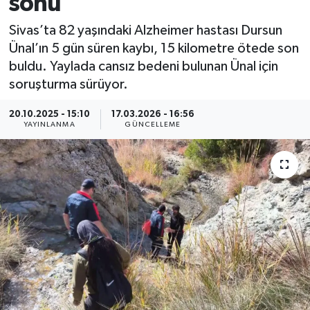
sonu
MAGAZİN
Sivas’ta 82 yaşındaki Alzheimer hastası Dursun
Ünal’ın 5 gün süren kaybı, 15 kilometre ötede son
ÖZEL HABER
buldu. Yaylada cansız bedeni bulunan Ünal için
soruşturma sürüyor.
RESMİ İLANLAR
20.10.2025 - 15:10
17.03.2026 - 16:56
YAYINLANMA
GÜNCELLEME
SAĞLIK
SİYASET
SOSYAL YARDIMLAR
SPONSORLU YAZI
SPOR
TEKNOLOJİ