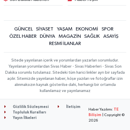
GÜNCEL
SİYASET
YAŞAM
EKONOMİ
SPOR
ÖZEL HABER
DÜNYA
MAGAZİN
SAĞLIK
ASAYİŞ
RESMİ İLANLAR
Sitede yayınlanan içerik ve yorumlardan yazarları sorumludur.
Yayınlanan yorumlardan Sivas Haber - Sivas Haberleri - Sivas Son
Dakika sorumlu tutulamaz. Sitedeki tüm harici linkler ayrı bir sayfada
açılır. Sitemizde yayınlanan haber, köşe yazıları ve fotoğraflar izin
alınmaksızın kaynak gösterilse dahi, herhangi bir ortamda
kullanılamaz ve yayınlanamaz
Gizlilik Sözleşmesi
İletişim
Haber Yazılımı:
TE
Topluluk Kuralları
Bilişim
| Copyright ©
Yayın İlkeleri
2026