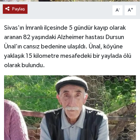
Paylaş
-
+
A
A
YAŞAM
Sivas'ın İmranlı ilçesinde 5 gündür kayıp olarak
aranan 82 yaşındaki Alzheimer hastası Dursun
Ünal’ın cansız bedenine ulaşıldı. Ünal, köyüne
yaklaşık 15 kilometre mesafedeki bir yaylada ölü
olarak bulundu.