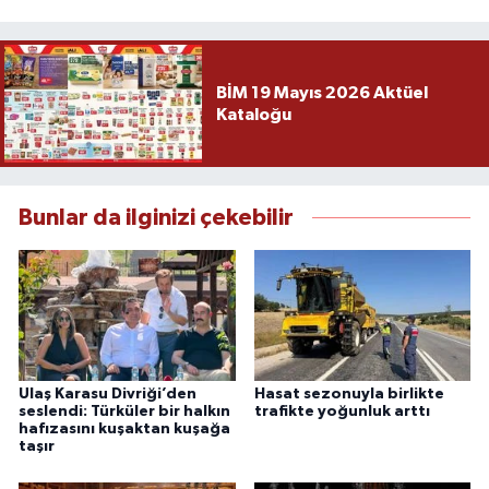
BİM 19 Mayıs 2026 Aktüel
Kataloğu
Bunlar da ilginizi çekebilir
Ulaş Karasu Divriği’den
Hasat sezonuyla birlikte
seslendi: Türküler bir halkın
trafikte yoğunluk arttı
hafızasını kuşaktan kuşağa
taşır