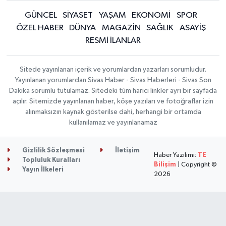
GÜNCEL
SİYASET
YAŞAM
EKONOMİ
SPOR
ÖZEL HABER
DÜNYA
MAGAZİN
SAĞLIK
ASAYİŞ
RESMİ İLANLAR
Sitede yayınlanan içerik ve yorumlardan yazarları sorumludur.
Yayınlanan yorumlardan Sivas Haber - Sivas Haberleri - Sivas Son
Dakika sorumlu tutulamaz. Sitedeki tüm harici linkler ayrı bir sayfada
açılır. Sitemizde yayınlanan haber, köşe yazıları ve fotoğraflar izin
alınmaksızın kaynak gösterilse dahi, herhangi bir ortamda
kullanılamaz ve yayınlanamaz
Gizlilik Sözleşmesi
İletişim
Haber Yazılımı:
TE
Topluluk Kuralları
Bilişim
| Copyright ©
Yayın İlkeleri
2026