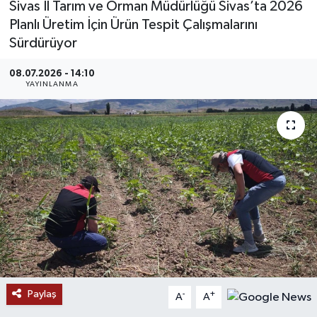
Sivas İl Tarım ve Orman Müdürlüğü Sivas’ta 2026
Planlı Üretim İçin Ürün Tespit Çalışmalarını
MAGAZİN
Sürdürüyor
ÖZEL HABER
08.07.2026 - 14:10
YAYINLANMA
RESMİ İLANLAR
SAĞLIK
SİYASET
SOSYAL YARDIMLAR
SPONSORLU YAZI
SPOR
Paylaş
-
+
A
A
TEKNOLOJİ