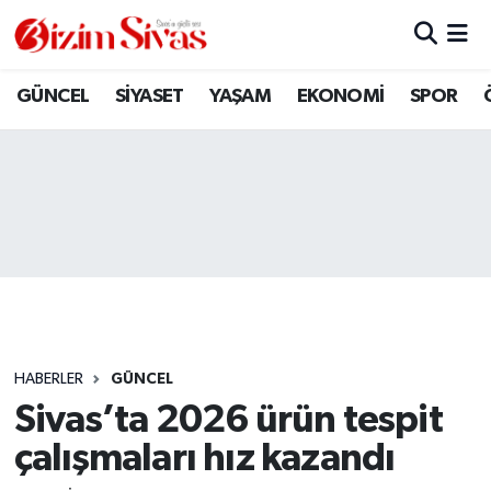
ARAMIZDAN AYRILANLAR
Sivas Nöbetçi Eczaneler
GÜNCEL
SİYASET
YAŞAM
EKONOMİ
SPOR
ASAYİŞ
Sivas Hava Durumu
DİĞER
Sivas Namaz Vakitleri
DÜNYA
Sivas Trafik Yoğunluk Haritası
EĞİTİM
Süper Lig Puan Durumu ve Fikstür
EKONOMİ
Tüm Manşetler
HABERLER
GÜNCEL
Sivas’ta 2026 ürün tespit
GÜNCEL
Son Dakika Haberleri
çalışmaları hız kazandı
KÜLTÜR
Haber Arşivi