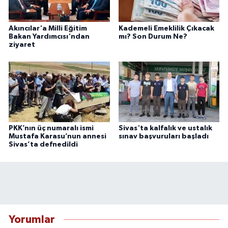
Akıncılar'a Milli Eğitim
Kademeli Emeklilik Çıkacak
Bakan Yardımcısı'ndan
mı? Son Durum Ne?
ziyaret
PKK’nın üç numaralı ismi
Sivas'ta kalfalık ve ustalık
Mustafa Karasu’nun annesi
sınav başvuruları başladı
Sivas’ta defnedildi
Yorumlar