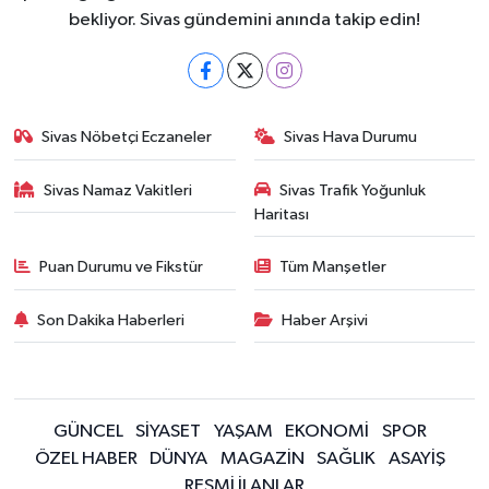
bekliyor. Sivas gündemini anında takip edin!
Sivas Nöbetçi Eczaneler
Sivas Hava Durumu
Sivas Namaz Vakitleri
Sivas Trafik Yoğunluk
Haritası
Puan Durumu ve Fikstür
Tüm Manşetler
Son Dakika Haberleri
Haber Arşivi
GÜNCEL
SİYASET
YAŞAM
EKONOMİ
SPOR
ÖZEL HABER
DÜNYA
MAGAZİN
SAĞLIK
ASAYİŞ
RESMİ İLANLAR