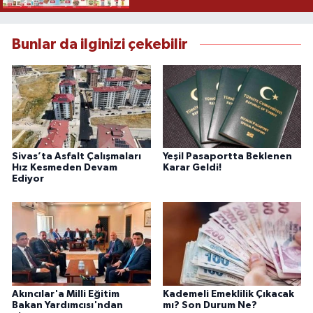
Bunlar da ilginizi çekebilir
Sivas’ta Asfalt Çalışmaları
Yeşil Pasaportta Beklenen
Hız Kesmeden Devam
Karar Geldi!
Ediyor
Akıncılar'a Milli Eğitim
Kademeli Emeklilik Çıkacak
Bakan Yardımcısı'ndan
mı? Son Durum Ne?