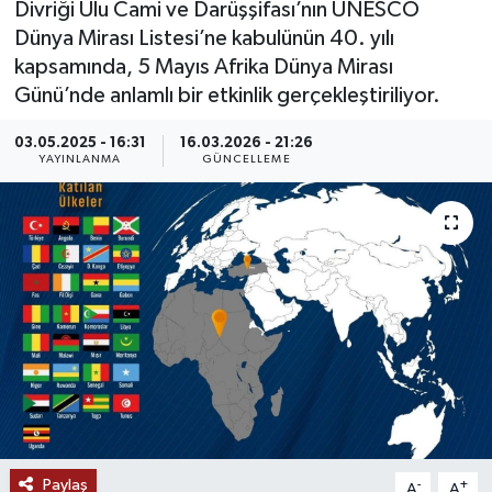
Divriği Ulu Cami ve Darüşşifası’nın UNESCO
Dünya Mirası Listesi’ne kabulünün 40. yılı
MAGAZİN
kapsamında, 5 Mayıs Afrika Dünya Mirası
Günü’nde anlamlı bir etkinlik gerçekleştiriliyor.
ÖZEL HABER
03.05.2025 - 16:31
16.03.2026 - 21:26
RESMİ İLANLAR
YAYINLANMA
GÜNCELLEME
SAĞLIK
SİYASET
SOSYAL YARDIMLAR
SPONSORLU YAZI
SPOR
Paylaş
TEKNOLOJİ
-
+
A
A