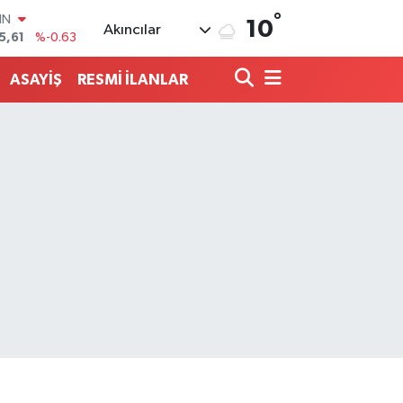
°
R
10
Akıncılar
43
%0.16
17
%-0.02
ASAYİŞ
RESMİ İLANLAR
İN
63
%0.07
ALTIN
40
%0.45
00
9
%70
IN
5,61
%-0.63