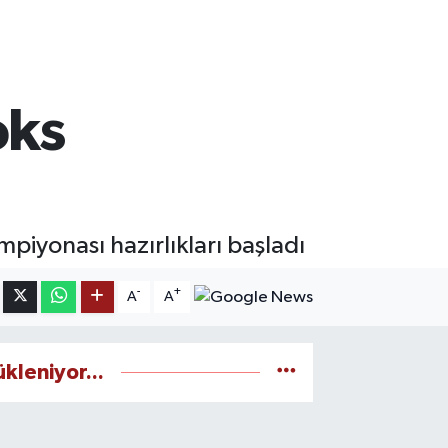
oks
mpiyonası hazırlıkları başladı
-
+
A
A
ükleniyor...