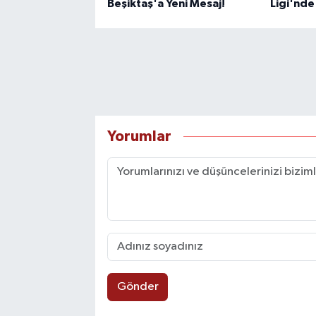
Beşiktaş'a Yeni Mesaj!
Ligi'nde
Yorumlar
Gönder