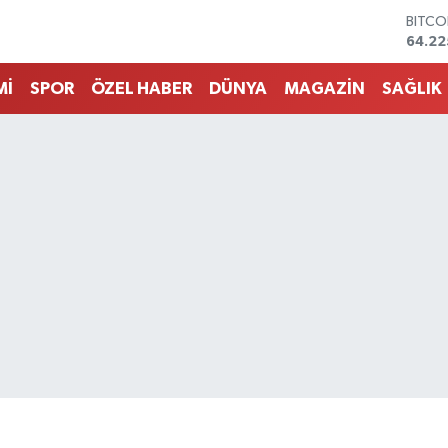
DOLA
47,71
EURO
55,03
Mİ
SPOR
ÖZEL HABER
DÜNYA
MAGAZİN
SAĞLIK
STERL
64,24
GRAM 
6510.
BİST1
13.79
BITCO
64.22