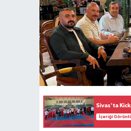
YAŞAM
Sivas'ta Kick
İçeriği Görünt