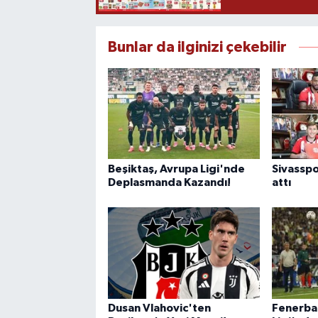
Bunlar da ilginizi çekebilir
Beşiktaş, Avrupa Ligi'nde
Sivasspo
Deplasmanda Kazandı!
attı
Dusan Vlahovic'ten
Fenerba