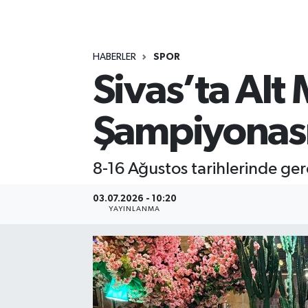
MAGAZİN
HABERLER
SPOR
ÖZEL HABER
Sivas’ta Alt
RESMİ İLANLAR
Şampiyonası
SAĞLIK
SİYASET
8-16 Ağustos tarihlerinde gerç
SOSYAL YARDIMLAR
03.07.2026 - 10:20
YAYINLANMA
SPONSORLU YAZI
SPOR
TEKNOLOJİ