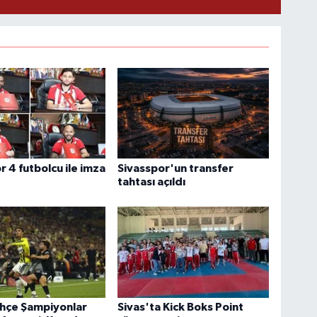
r 4 futbolcu ile imza
Sivasspor'un transfer
tahtası açıldı
hçe Şampiyonlar
Sivas'ta Kick Boks Point