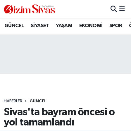
ARAMIZDAN AYRILANLAR
Sivas Nöbetçi Eczaneler
GÜNCEL
SİYASET
YAŞAM
EKONOMİ
SPOR
ASAYİŞ
Sivas Hava Durumu
DİĞER
Sivas Namaz Vakitleri
DÜNYA
Sivas Trafik Yoğunluk Haritası
EĞİTİM
Süper Lig Puan Durumu ve Fikstür
EKONOMİ
Tüm Manşetler
HABERLER
GÜNCEL
Sivas'ta bayram öncesi o
GÜNCEL
Son Dakika Haberleri
yol tamamlandı
KÜLTÜR
Haber Arşivi