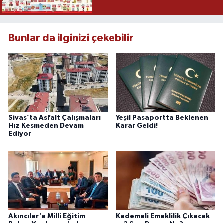
Bunlar da ilginizi çekebilir
Sivas’ta Asfalt Çalışmaları
Yeşil Pasaportta Beklenen
Hız Kesmeden Devam
Karar Geldi!
Ediyor
Akıncılar'a Milli Eğitim
Kademeli Emeklilik Çıkacak