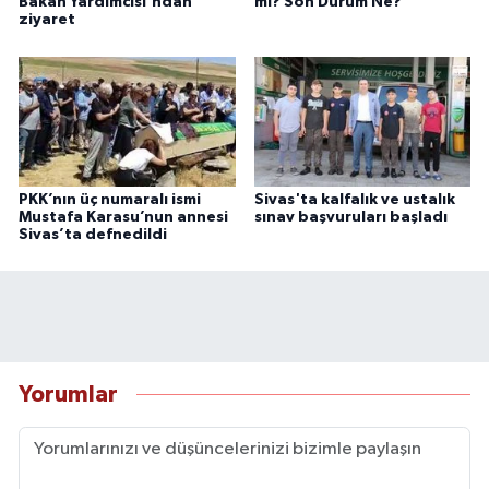
Bakan Yardımcısı'ndan
mı? Son Durum Ne?
ziyaret
PKK’nın üç numaralı ismi
Sivas'ta kalfalık ve ustalık
Mustafa Karasu’nun annesi
sınav başvuruları başladı
Sivas’ta defnedildi
Yorumlar