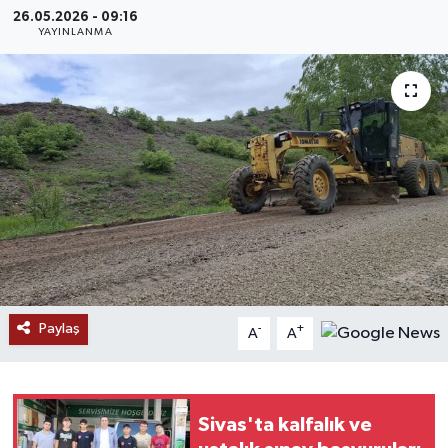
26.05.2026 - 09:16
MAGAZİN
YAYINLANMA
ÖZEL HABER
RESMİ İLANLAR
SAĞLIK
SİYASET
SOSYAL YARDIMLAR
Paylaş
-
+
A
A
SPONSORLU YAZI
SPOR
Sivas'ta kalfalık ve
TEKNOLOJİ