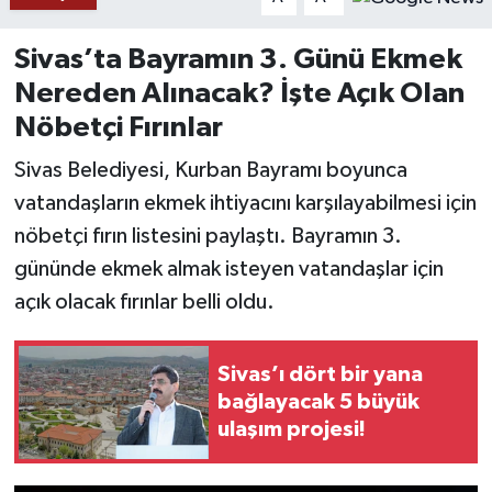
YAŞAM
Sivas’ta Bayramın 3. Günü Ekmek
Nereden Alınacak? İşte Açık Olan
Nöbetçi Fırınlar
Sivas Belediyesi, Kurban Bayramı boyunca
vatandaşların ekmek ihtiyacını karşılayabilmesi için
nöbetçi fırın listesini paylaştı. Bayramın 3.
gününde ekmek almak isteyen vatandaşlar için
açık olacak fırınlar belli oldu.
Sivas’ı dört bir yana
bağlayacak 5 büyük
ulaşım projesi!