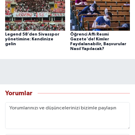
Legend 58’den Sivasspor
Öğrenci Affı Resmi
yönetimine: Kendinize
Gazete'de! Kimler
gelin
Faydalanabilir, Başvurular
Nasıl Yapılacak?
Yorumlar