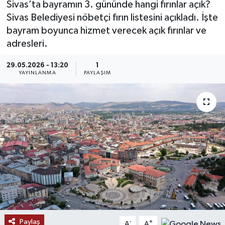
Sivas’ta bayramın 3. gününde hangi fırınlar açık?
Sivas Belediyesi nöbetçi fırın listesini açıkladı. İşte
MAGAZİN
bayram boyunca hizmet verecek açık fırınlar ve
adresleri.
ÖZEL HABER
29.05.2026 - 13:20
1
RESMİ İLANLAR
YAYINLANMA
PAYLAŞIM
SAĞLIK
SİYASET
SOSYAL YARDIMLAR
SPONSORLU YAZI
SPOR
Paylaş
TEKNOLOJİ
-
+
A
A