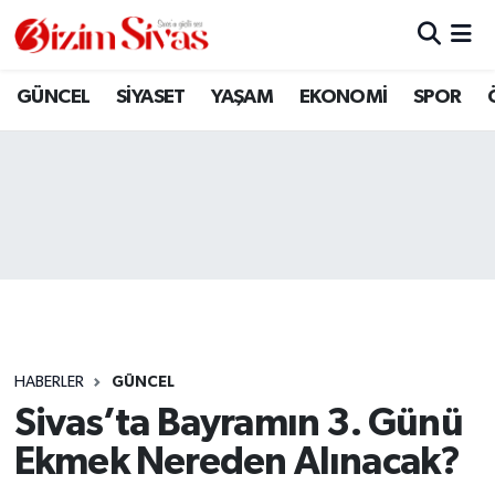
ARAMIZDAN AYRILANLAR
Sivas Nöbetçi Eczaneler
GÜNCEL
SİYASET
YAŞAM
EKONOMİ
SPOR
ASAYİŞ
Sivas Hava Durumu
DİĞER
Sivas Namaz Vakitleri
DÜNYA
Sivas Trafik Yoğunluk Haritası
EĞİTİM
Süper Lig Puan Durumu ve Fikstür
EKONOMİ
Tüm Manşetler
HABERLER
GÜNCEL
Sivas’ta Bayramın 3. Günü
GÜNCEL
Son Dakika Haberleri
Ekmek Nereden Alınacak?
KÜLTÜR
Haber Arşivi