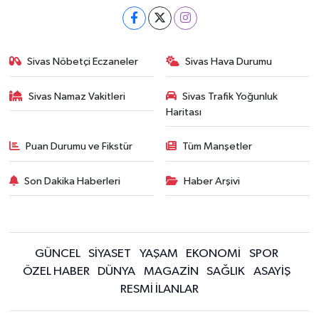
Sivas Nöbetçi Eczaneler
Sivas Hava Durumu
Sivas Namaz Vakitleri
Sivas Trafik Yoğunluk
Haritası
Puan Durumu ve Fikstür
Tüm Manşetler
Son Dakika Haberleri
Haber Arşivi
GÜNCEL
SİYASET
YAŞAM
EKONOMİ
SPOR
ÖZEL HABER
DÜNYA
MAGAZİN
SAĞLIK
ASAYİŞ
RESMİ İLANLAR