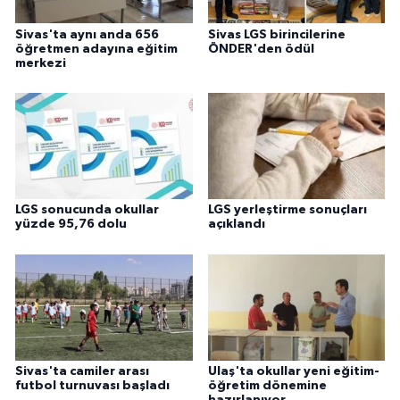
Sivas'ta aynı anda 656
Sivas LGS birincilerine
öğretmen adayına eğitim
ÖNDER'den ödül
merkezi
LGS sonucunda okullar
LGS yerleştirme sonuçları
yüzde 95,76 dolu
açıklandı
Sivas'ta camiler arası
Ulaş'ta okullar yeni eğitim-
futbol turnuvası başladı
öğretim dönemine