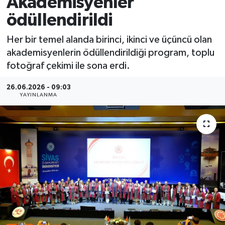
Akademisyenler
ödüllendirildi
MAGAZİN
Her bir temel alanda birinci, ikinci ve üçüncü olan
ÖZEL HABER
akademisyenlerin ödüllendirildiği program, toplu
fotoğraf çekimi ile sona erdi.
RESMİ İLANLAR
26.06.2026 - 09:03
SAĞLIK
YAYINLANMA
SİYASET
SOSYAL YARDIMLAR
SPONSORLU YAZI
SPOR
TEKNOLOJİ