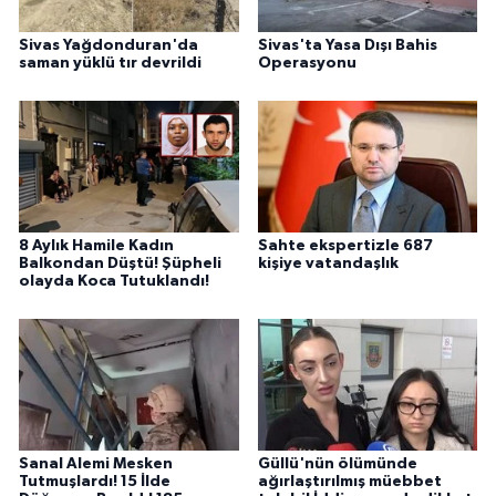
Sivas Yağdonduran'da
Sivas'ta Yasa Dışı Bahis
saman yüklü tır devrildi
Operasyonu
8 Aylık Hamile Kadın
Sahte ekspertizle 687
Balkondan Düştü! Şüpheli
kişiye vatandaşlık
olayda Koca Tutuklandı!
Sanal Alemi Mesken
Güllü'nün ölümünde
Tutmuşlardı! 15 İlde
ağırlaştırılmış müebbet