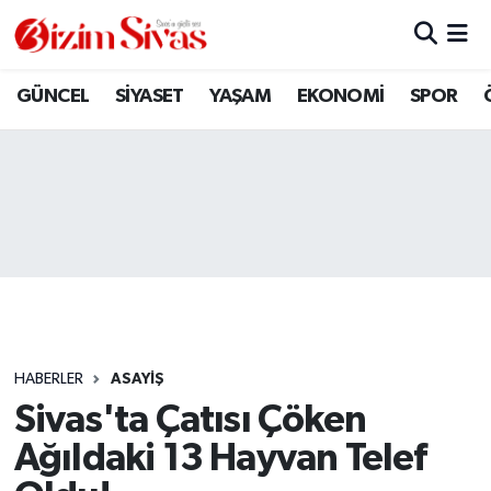
ARAMIZDAN AYRILANLAR
Sivas Nöbetçi Eczaneler
GÜNCEL
SİYASET
YAŞAM
EKONOMİ
SPOR
ASAYİŞ
Sivas Hava Durumu
DİĞER
Sivas Namaz Vakitleri
DÜNYA
Sivas Trafik Yoğunluk Haritası
EĞİTİM
Süper Lig Puan Durumu ve Fikstür
EKONOMİ
Tüm Manşetler
HABERLER
ASAYİŞ
Sivas'ta Çatısı Çöken
GÜNCEL
Son Dakika Haberleri
Ağıldaki 13 Hayvan Telef
KÜLTÜR
Haber Arşivi