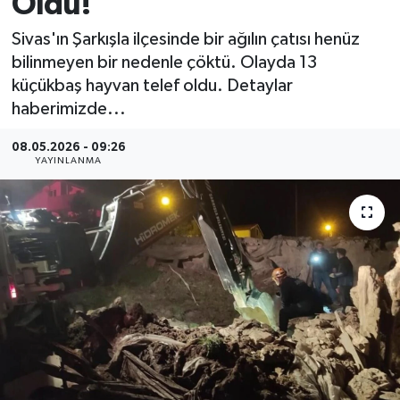
Oldu!
MAGAZİN
Sivas'ın Şarkışla ilçesinde bir ağılın çatısı henüz
bilinmeyen bir nedenle çöktü. Olayda 13
ÖZEL HABER
küçükbaş hayvan telef oldu. Detaylar
haberimizde...
RESMİ İLANLAR
08.05.2026 - 09:26
YAYINLANMA
SAĞLIK
SİYASET
SOSYAL YARDIMLAR
SPONSORLU YAZI
SPOR
TEKNOLOJİ