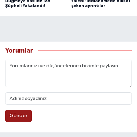
Düğmeye Basıldı! 185
talebi! İddianamede dikkat
Şüpheli Yakalandı!
çeken ayrıntılar
Yorumlar
Gönder