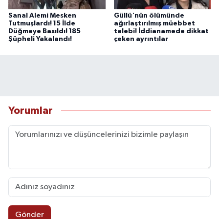
Sanal Alemi Mesken
Güllü'nün ölümünde
Tutmuşlardı! 15 İlde
ağırlaştırılmış müebbet
Düğmeye Basıldı! 185
talebi! İddianamede dikkat
Şüpheli Yakalandı!
çeken ayrıntılar
Yorumlar
Gönder