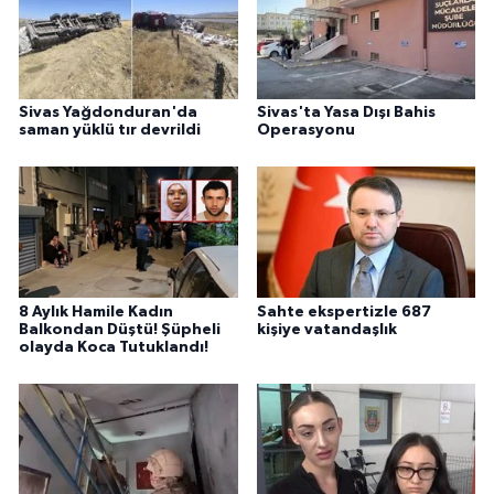
Sivas Yağdonduran'da
Sivas'ta Yasa Dışı Bahis
saman yüklü tır devrildi
Operasyonu
8 Aylık Hamile Kadın
Sahte ekspertizle 687
Balkondan Düştü! Şüpheli
kişiye vatandaşlık
olayda Koca Tutuklandı!