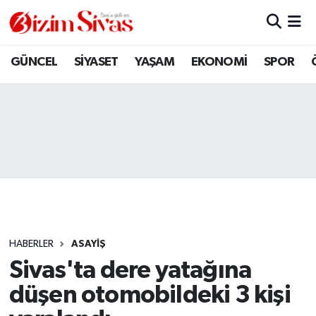
ARAMIZDAN AYRILANLAR
Sivas Nöbetçi Eczaneler
GÜNCEL
SİYASET
YAŞAM
EKONOMİ
SPOR
ASAYİŞ
Sivas Hava Durumu
DİĞER
Sivas Namaz Vakitleri
DÜNYA
Sivas Trafik Yoğunluk Haritası
EĞİTİM
Süper Lig Puan Durumu ve Fikstür
EKONOMİ
Tüm Manşetler
HABERLER
ASAYİŞ
Sivas'ta dere yatağına
GÜNCEL
Son Dakika Haberleri
düşen otomobildeki 3 kişi
KÜLTÜR
Haber Arşivi