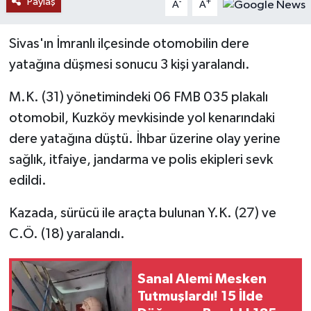
Paylaş
-
+
A
A
YAŞAM
Sivas'ın İmranlı ilçesinde otomobilin dere
yatağına düşmesi sonucu 3 kişi yaralandı.
M.K. (31) yönetimindeki 06 FMB 035 plakalı
otomobil, Kuzköy mevkisinde yol kenarındaki
dere yatağına düştü. İhbar üzerine olay yerine
sağlık, itfaiye, jandarma ve polis ekipleri sevk
edildi.
Kazada, sürücü ile araçta bulunan Y.K. (27) ve
C.Ö. (18) yaralandı.
Sanal Alemi Mesken
Tutmuşlardı! 15 İlde