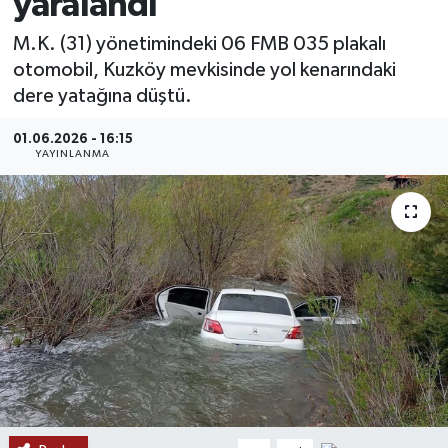
yaralandı
MAGAZİN
M.K. (31) yönetimindeki 06 FMB 035 plakalı
otomobil, Kuzköy mevkisinde yol kenarındaki
ÖZEL HABER
dere yatağına düştü.
RESMİ İLANLAR
01.06.2026 - 16:15
YAYINLANMA
SAĞLIK
SİYASET
SOSYAL YARDIMLAR
SPONSORLU YAZI
SPOR
TEKNOLOJİ