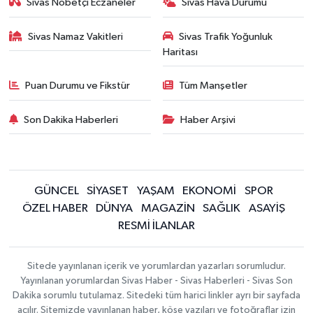
Sivas Nöbetçi Eczaneler
Sivas Hava Durumu
Sivas Namaz Vakitleri
Sivas Trafik Yoğunluk
Haritası
Puan Durumu ve Fikstür
Tüm Manşetler
Son Dakika Haberleri
Haber Arşivi
GÜNCEL
SİYASET
YAŞAM
EKONOMİ
SPOR
ÖZEL HABER
DÜNYA
MAGAZİN
SAĞLIK
ASAYİŞ
RESMİ İLANLAR
Sitede yayınlanan içerik ve yorumlardan yazarları sorumludur.
Yayınlanan yorumlardan Sivas Haber - Sivas Haberleri - Sivas Son
Dakika sorumlu tutulamaz. Sitedeki tüm harici linkler ayrı bir sayfada
açılır. Sitemizde yayınlanan haber, köşe yazıları ve fotoğraflar izin