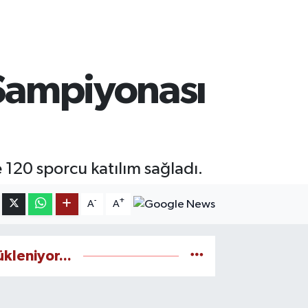
 Şampiyonası
 120 sporcu katılım sağladı.
-
+
A
A
ükleniyor...