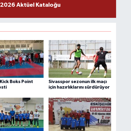
 2026 Aktüel Kataloğu
 Kick Boks Point
Sivasspor sezonun ilk maçı
esti
için hazırlıklarını sürdürüyor