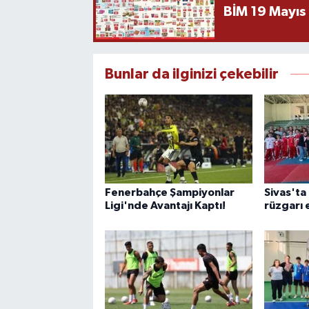
BİM 19 Mayıs
Bunlar da ilginizi çekebilir
Fenerbahçe Şampiyonlar
Sivas'ta
Ligi'nde Avantajı Kaptı!
rüzgarı 