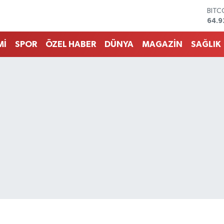
DOL
47,5
EUR
55,0
Mİ
SPOR
ÖZEL HABER
DÜNYA
MAGAZİN
SAĞLIK
STER
64,1
GRAM
6527
BİST
13.7
BITC
64.9