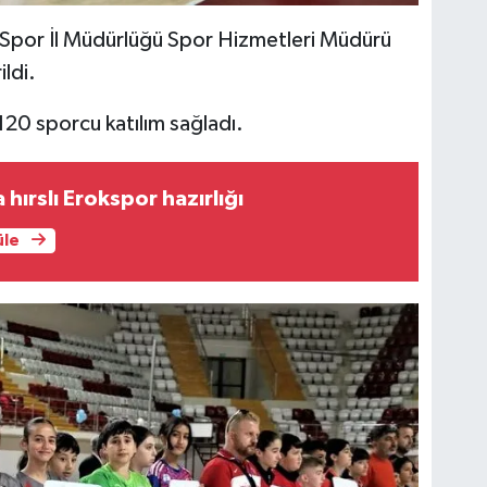
e Spor İl Müdürlüğü Spor Hizmetleri Müdürü
ildi.
20 sporcu katılım sağladı.
hırslı Erokspor hazırlığı
üle