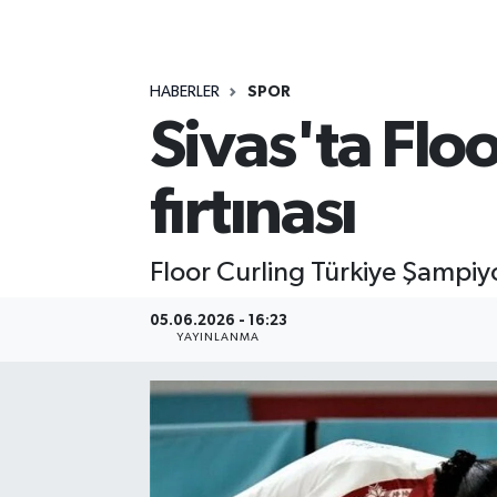
MAGAZİN
HABERLER
SPOR
ÖZEL HABER
Sivas'ta Flo
RESMİ İLANLAR
fırtınası
SAĞLIK
SİYASET
Floor Curling Türkiye Şampiy
SOSYAL YARDIMLAR
05.06.2026 - 16:23
YAYINLANMA
SPONSORLU YAZI
SPOR
TEKNOLOJİ