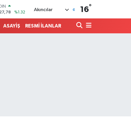
°
AR
16
Akıncılar
894
%0.08
O
398
%-0.02
ASAYİŞ
RESMİ İLANLAR
LİN
581
%0.16
 ALTIN
.85
%0.54
100
03
%11
OIN
27,78
%1.32