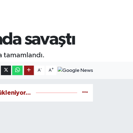
ada savaştı
la tamamlandı.
-
+
A
A
ükleniyor...