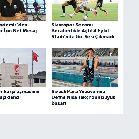
aşdemir’den
Sivasspor Sezonu
r İçin Net Mesaj
Beraberlikle Açtı! 4 Eylül
Stadı’nda Gol Sesi Çıkmadı
r karşılaşmasının
Sivaslı Para Yüzücümüz
 açıklandı
Defne Nisa Takçı’dan büyük
başarı