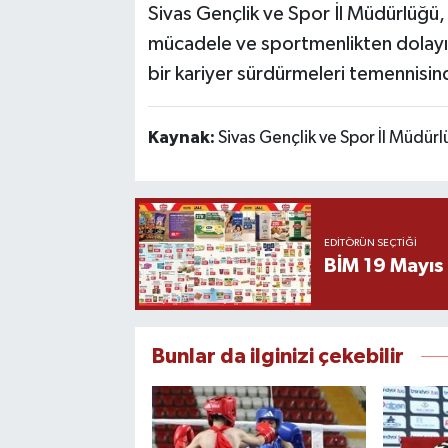
Sivas Gençlik ve Spor İl Müdürlüğü, 
mücadele ve sportmenlikten dolayı k
bir kariyer sürdürmeleri temennisi
Kaynak:
Sivas Gençlik ve Spor İl Müdür
EDITÖRÜN SEÇTIĞI
BİM 19 Mayıs
Bunlar da ilginizi çekebilir