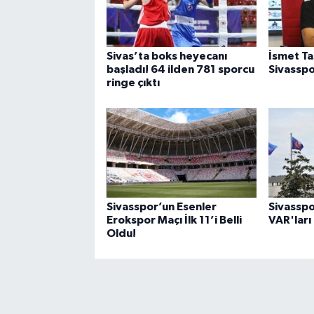
Sivas’ta boks heyecanı
İsmet T
başladı! 64 ilden 781 sporcu
Sivasspo
ringe çıktı
Sivasspor’un Esenler
Sivasspo
Erokspor Maçı İlk 11’i Belli
VAR'ları
Oldu!