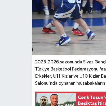
YAŞAM
2025-2026 sezonunda Sivas Gençlik
Türkiye Basketbol Federasyonu fa
Erkekler, U11 Kızlar ve U10 Kızlar
Salonu'nda oynanan müsabakaların 
Cenk Tosun
Beşiktaş İtira