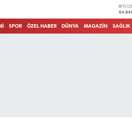
DOLA
47,74
EURO
55,25
Mİ
SPOR
ÖZEL HABER
DÜNYA
MAGAZİN
SAĞLIK
STERL
64,48
GRAM 
6660.
BİST1
13.77
BITCO
64.84