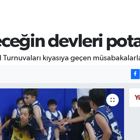
eceğin devleri pot
l Turnuvaları kıyasıya geçen müsabakalar
Y