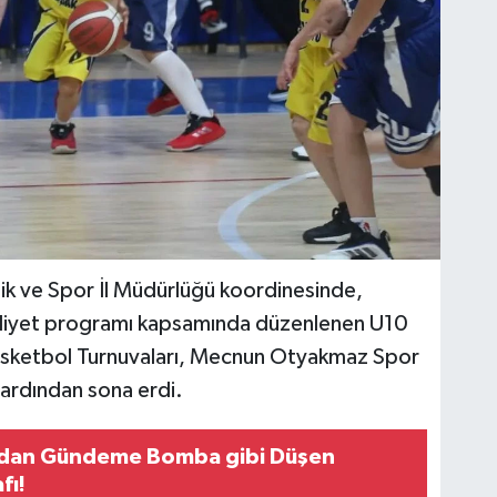
 ve Spor İl Müdürlüğü koordinesinde,
aliyet programı kapsamında düzenlenen U10
 Basketbol Turnuvaları, Mecnun Otyakmaz Spor
ardından sona erdi.
'dan Gündeme Bomba gibi Düşen
fı!