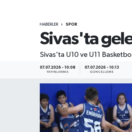
MAGAZİN
HABERLER
SPOR
ÖZEL HABER
Sivas'ta gel
RESMİ İLANLAR
Sivas'ta U10 ve U11 Basketbo
SAĞLIK
07.07.2026 - 10:08
07.07.2026 - 10:13
SİYASET
YAYINLANMA
GÜNCELLEME
SOSYAL YARDIMLAR
SPONSORLU YAZI
SPOR
TEKNOLOJİ