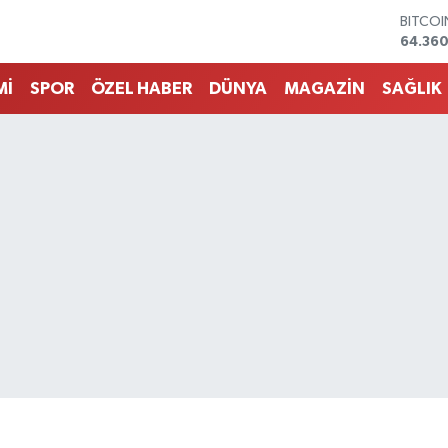
DOLA
47,70
EURO
55,02
Mİ
SPOR
ÖZEL HABER
DÜNYA
MAGAZİN
SAĞLIK
STERLİ
64,189
GRAM 
6574.8
BİST10
13.887
BITCO
64.360