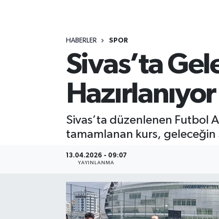
MAGAZİN
HABERLER
SPOR
ÖZEL HABER
Sivas’ta Ge
RESMİ İLANLAR
Hazırlanıyor
SAĞLIK
SİYASET
Sivas’ta düzenlenen Futbol A
tamamlanan kurs, geleceğin Sü
SOSYAL YARDIMLAR
13.04.2026 - 09:07
YAYINLANMA
SPONSORLU YAZI
SPOR
TEKNOLOJİ