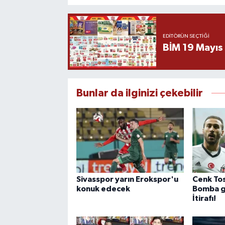
EDITÖRÜN SEÇTIĞI
BİM 19 Mayıs
Bunlar da ilginizi çekebilir
Sivasspor yarın Erokspor'u
Cenk To
konuk edecek
Bomba gi
İtirafı!