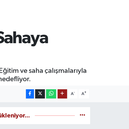
 Sahaya
ğitim ve saha çalışmalarıyla
edefliyor.
-
+
A
A
ükleniyor...