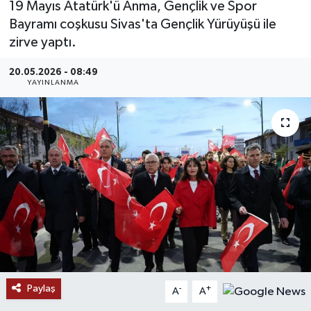
19 Mayıs Atatürk'ü Anma, Gençlik ve Spor
Bayramı coşkusu Sivas'ta Gençlik Yürüyüşü ile
MAGAZİN
zirve yaptı.
ÖZEL HABER
20.05.2026 - 08:49
YAYINLANMA
RESMİ İLANLAR
SAĞLIK
SİYASET
SOSYAL YARDIMLAR
SPONSORLU YAZI
SPOR
Paylaş
-
+
A
A
TEKNOLOJİ