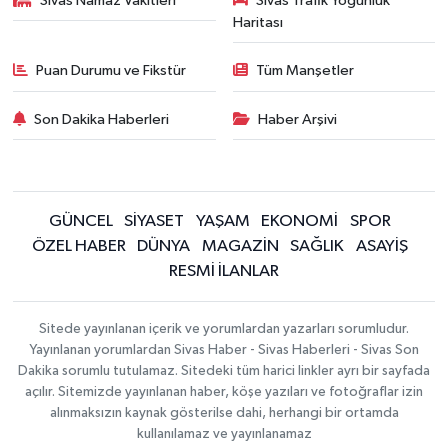
Sivas Namaz Vakitleri
Sivas Trafik Yoğunluk
Haritası
Puan Durumu ve Fikstür
Tüm Manşetler
Son Dakika Haberleri
Haber Arşivi
GÜNCEL
SİYASET
YAŞAM
EKONOMİ
SPOR
ÖZEL HABER
DÜNYA
MAGAZİN
SAĞLIK
ASAYİŞ
RESMİ İLANLAR
Sitede yayınlanan içerik ve yorumlardan yazarları sorumludur.
Yayınlanan yorumlardan Sivas Haber - Sivas Haberleri - Sivas Son
Dakika sorumlu tutulamaz. Sitedeki tüm harici linkler ayrı bir sayfada
açılır. Sitemizde yayınlanan haber, köşe yazıları ve fotoğraflar izin
alınmaksızın kaynak gösterilse dahi, herhangi bir ortamda
kullanılamaz ve yayınlanamaz