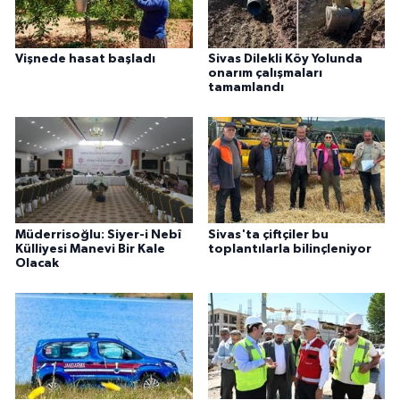
Vişnede hasat başladı
Sivas Dilekli Köy Yolunda
onarım çalışmaları
tamamlandı
Müderrisoğlu: Siyer-i Nebî
Sivas'ta çiftçiler bu
Külliyesi Manevi Bir Kale
toplantılarla bilinçleniyor
Olacak