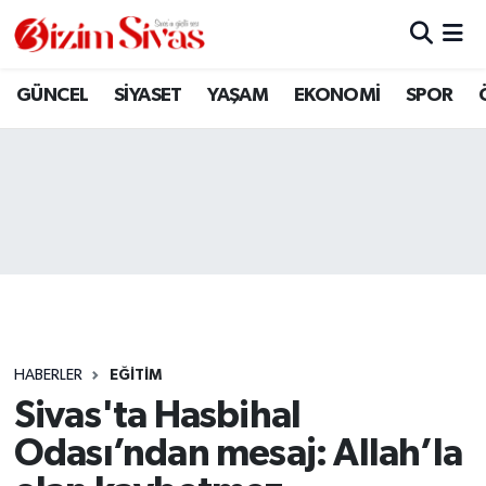
ARAMIZDAN AYRILANLAR
Sivas Nöbetçi Eczaneler
GÜNCEL
SİYASET
YAŞAM
EKONOMİ
SPOR
ASAYİŞ
Sivas Hava Durumu
DİĞER
Sivas Namaz Vakitleri
DÜNYA
Sivas Trafik Yoğunluk Haritası
EĞİTİM
Süper Lig Puan Durumu ve Fikstür
EKONOMİ
Tüm Manşetler
HABERLER
EĞİTİM
Sivas'ta Hasbihal
GÜNCEL
Son Dakika Haberleri
Odası’ndan mesaj: Allah’la
KÜLTÜR
Haber Arşivi