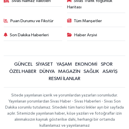
Sivas Namaz Vakitleri
Sivas Trafik Yoğunluk
Haritası
Puan Durumu ve Fikstür
Tüm Manşetler
Son Dakika Haberleri
Haber Arşivi
GÜNCEL
SİYASET
YAŞAM
EKONOMİ
SPOR
ÖZEL HABER
DÜNYA
MAGAZİN
SAĞLIK
ASAYİŞ
RESMİ İLANLAR
Sitede yayınlanan içerik ve yorumlardan yazarları sorumludur.
Yayınlanan yorumlardan Sivas Haber - Sivas Haberleri - Sivas Son
Dakika sorumlu tutulamaz. Sitedeki tüm harici linkler ayrı bir sayfada
açılır. Sitemizde yayınlanan haber, köşe yazıları ve fotoğraflar izin
alınmaksızın kaynak gösterilse dahi, herhangi bir ortamda
kullanılamaz ve yayınlanamaz