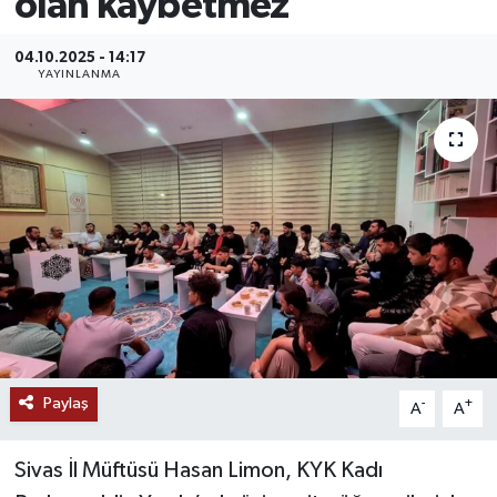
olan kaybetmez
MAGAZİN
04.10.2025 - 14:17
YAYINLANMA
ÖZEL HABER
RESMİ İLANLAR
SAĞLIK
SİYASET
SOSYAL YARDIMLAR
SPONSORLU YAZI
Paylaş
-
+
A
A
SPOR
Sivas İl Müftüsü Hasan Limon, KYK Kadı
TEKNOLOJİ