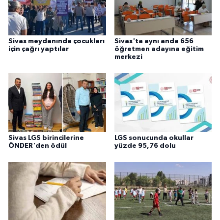
Sivas meydanında çocukları
Sivas'ta aynı anda 656
için çağrı yaptılar
öğretmen adayına eğitim
merkezi
Sivas LGS birincilerine
LGS sonucunda okullar
ÖNDER'den ödül
yüzde 95,76 dolu