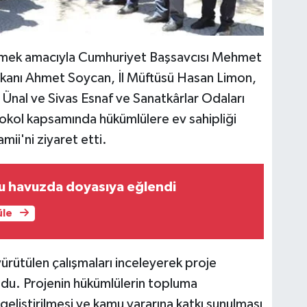
elemek amacıyla Cumhuriyet Başsavcısı Mehmet
şkanı Ahmet Soycan, İl Müftüsü Hasan Limon,
Ünal ve Sivas Esnaf ve Sanatkârlar Odaları
tokol kapsamında hükümlülere ev sahipliği
ii'ni ziyaret etti.
ru havuzda doyasıya eğlendi
üle
yürütülen çalışmaları inceleyerek proje
du. Projenin hükümlülerin topluma
 geliştirilmesi ve kamu yararına katkı sunulması