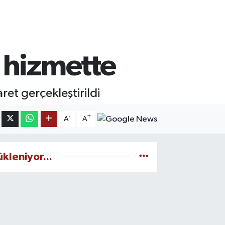
 hizmette
et gerçekleştirildi
-
+
A
A
ükleniyor...