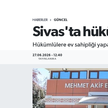
MAGAZİN
HABERLER
GÜNCEL
ÖZEL HABER
Sivas'ta hük
RESMİ İLANLAR
Hükümlülere ev sahipliği yapa
SAĞLIK
27.06.2026 - 12:40
SİYASET
YAYINLANMA
SOSYAL YARDIMLAR
SPONSORLU YAZI
SPOR
TEKNOLOJİ