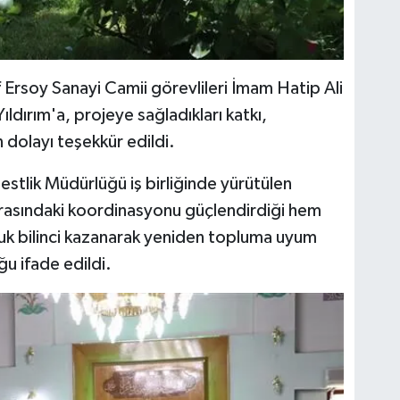
rsoy Sanayi Camii görevlileri İmam Hatip Ali
dırım'a, projeye sağladıkları katkı,
n dolayı teşekkür edildi.
bestlik Müdürlüğü iş birliğinde yürütülen
rasındaki koordinasyonu güçlendirdiği hem
uk bilinci kazanarak yeniden topluma uyum
u ifade edildi.