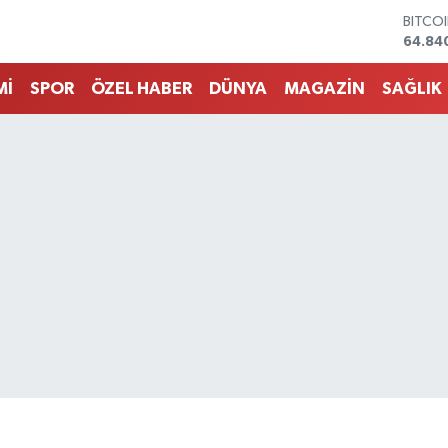
DOLA
47,74
EURO
55,25
Mİ
SPOR
ÖZEL HABER
DÜNYA
MAGAZİN
SAĞLIK
STERL
64,48
GRAM 
6660.
BİST1
13.77
BITCO
64.84