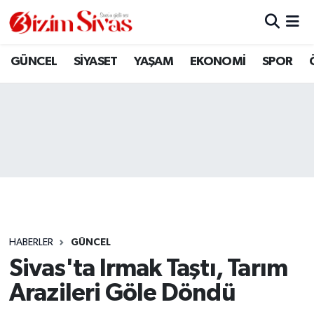
ARAMIZDAN AYRILANLAR
Sivas Nöbetçi Eczaneler
GÜNCEL
SİYASET
YAŞAM
EKONOMİ
SPOR
ASAYİŞ
Sivas Hava Durumu
DİĞER
Sivas Namaz Vakitleri
DÜNYA
Sivas Trafik Yoğunluk Haritası
EĞİTİM
Süper Lig Puan Durumu ve Fikstür
EKONOMİ
Tüm Manşetler
HABERLER
GÜNCEL
Sivas'ta Irmak Taştı, Tarım
GÜNCEL
Son Dakika Haberleri
Arazileri Göle Döndü
KÜLTÜR
Haber Arşivi