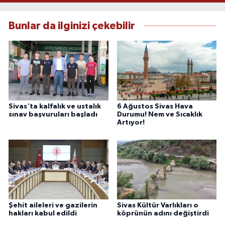
Bunlar da ilginizi çekebilir
Sivas'ta kalfalık ve ustalık
6 Ağustos Sivas Hava
sınav başvuruları başladı
Durumu! Nem ve Sıcaklık
Artıyor!
Şehit aileleri ve gazilerin
Sivas Kültür Varlıkları o
hakları kabul edildi
köprünün adını değiştirdi