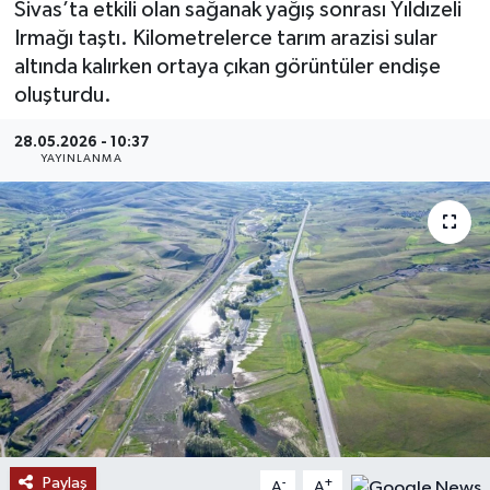
Sivas’ta etkili olan sağanak yağış sonrası Yıldızeli
Irmağı taştı. Kilometrelerce tarım arazisi sular
MAGAZİN
altında kalırken ortaya çıkan görüntüler endişe
oluşturdu.
ÖZEL HABER
28.05.2026 - 10:37
RESMİ İLANLAR
YAYINLANMA
SAĞLIK
SİYASET
SOSYAL YARDIMLAR
SPONSORLU YAZI
SPOR
Paylaş
TEKNOLOJİ
-
+
A
A