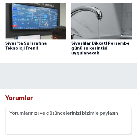
Sivas'ta Su İsrafına
Sivaslılar Dikkat! Perşembe
Teknoloji Freni!
günü su kesintisi
uygulanacak
Yorumlar