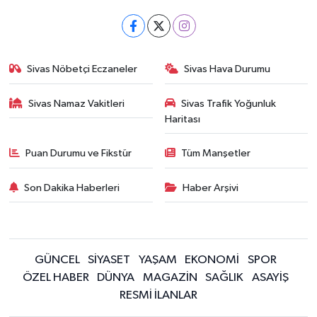
Sivas Nöbetçi Eczaneler
Sivas Hava Durumu
Sivas Namaz Vakitleri
Sivas Trafik Yoğunluk
Haritası
Puan Durumu ve Fikstür
Tüm Manşetler
Son Dakika Haberleri
Haber Arşivi
GÜNCEL
SİYASET
YAŞAM
EKONOMİ
SPOR
ÖZEL HABER
DÜNYA
MAGAZİN
SAĞLIK
ASAYİŞ
RESMİ İLANLAR