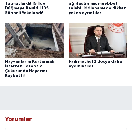
Tutmuşlardı! 15 İlde
ağırlaştırılmış müebbet
Düğmeye Basıldı! 185
talebi! İddianamede dikkat
Şüpheli Yakalandı!
çeken ayrıntılar
Hayvanlarını Kurtarmak
Faili meçhul 2 dosya daha
İsterken Foseptik
aydınlatıldı
Çukurunda Hayatını
Kaybetti!
Yorumlar