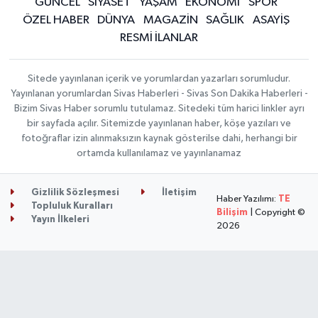
GÜNCEL
SİYASET
YAŞAM
EKONOMİ
SPOR
ÖZEL HABER
DÜNYA
MAGAZİN
SAĞLIK
ASAYİŞ
RESMİ İLANLAR
Sitede yayınlanan içerik ve yorumlardan yazarları sorumludur.
Yayınlanan yorumlardan Sivas Haberleri - Sivas Son Dakika Haberleri -
Bizim Sivas Haber sorumlu tutulamaz. Sitedeki tüm harici linkler ayrı
bir sayfada açılır. Sitemizde yayınlanan haber, köşe yazıları ve
fotoğraflar izin alınmaksızın kaynak gösterilse dahi, herhangi bir
ortamda kullanılamaz ve yayınlanamaz
Gizlilik Sözleşmesi
İletişim
Haber Yazılımı:
TE
Topluluk Kuralları
Bilişim
| Copyright ©
Yayın İlkeleri
2026