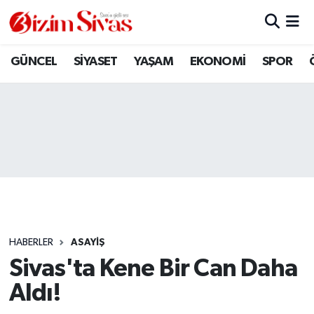
ARAMIZDAN AYRILANLAR
Sivas Nöbetçi Eczaneler
GÜNCEL
SİYASET
YAŞAM
EKONOMİ
SPOR
ASAYİŞ
Sivas Hava Durumu
DİĞER
Sivas Namaz Vakitleri
DÜNYA
Sivas Trafik Yoğunluk Haritası
EĞİTİM
Süper Lig Puan Durumu ve Fikstür
EKONOMİ
Tüm Manşetler
HABERLER
ASAYİŞ
Sivas'ta Kene Bir Can Daha
GÜNCEL
Son Dakika Haberleri
Aldı!
KÜLTÜR
Haber Arşivi