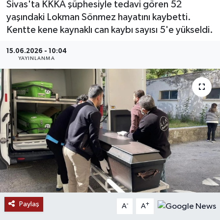
Sivas'ta KKKA şüphesiyle tedavi gören 52
yaşındaki Lokman Sönmez hayatını kaybetti.
MAGAZİN
Kentte kene kaynaklı can kaybı sayısı 5'e yükseldi.
ÖZEL HABER
15.06.2026 - 10:04
YAYINLANMA
RESMİ İLANLAR
SAĞLIK
SİYASET
SOSYAL YARDIMLAR
SPONSORLU YAZI
SPOR
Paylaş
-
+
A
A
TEKNOLOJİ