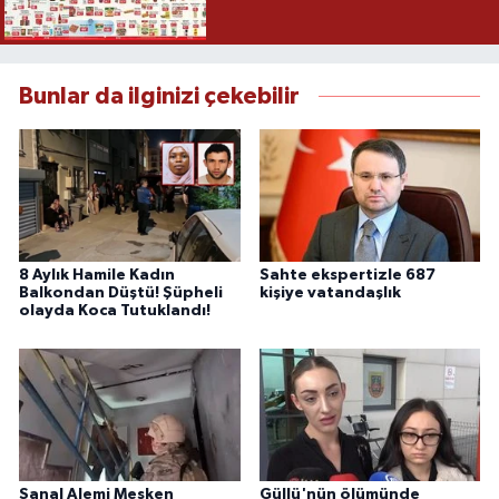
Bunlar da ilginizi çekebilir
8 Aylık Hamile Kadın
Sahte ekspertizle 687
Balkondan Düştü! Şüpheli
kişiye vatandaşlık
olayda Koca Tutuklandı!
Sanal Alemi Mesken
Güllü'nün ölümünde