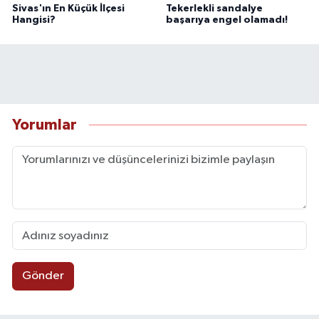
Sivas'ın En Küçük İlçesi
Tekerlekli sandalye
Hangisi?
başarıya engel olamadı!
Yorumlar
Gönder