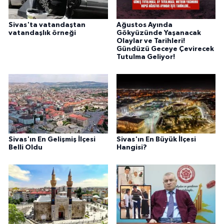
Sivas'ta vatandaştan
Ağustos Ayında
vatandaşlık örneği
Gökyüzünde Yaşanacak
Olaylar ve Tarihleri!
Gündüzü Geceye Çevirecek
Tutulma Geliyor!
Sivas'ın En Gelişmiş İlçesi
Sivas'ın En Büyük İlçesi
Belli Oldu
Hangisi?