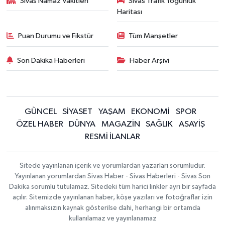
Sivas Namaz Vakitleri
Sivas Trafik Yoğunluk
Haritası
Puan Durumu ve Fikstür
Tüm Manşetler
Son Dakika Haberleri
Haber Arşivi
GÜNCEL
SİYASET
YAŞAM
EKONOMİ
SPOR
ÖZEL HABER
DÜNYA
MAGAZİN
SAĞLIK
ASAYİŞ
RESMİ İLANLAR
Sitede yayınlanan içerik ve yorumlardan yazarları sorumludur.
Yayınlanan yorumlardan Sivas Haber - Sivas Haberleri - Sivas Son
Dakika sorumlu tutulamaz. Sitedeki tüm harici linkler ayrı bir sayfada
açılır. Sitemizde yayınlanan haber, köşe yazıları ve fotoğraflar izin
alınmaksızın kaynak gösterilse dahi, herhangi bir ortamda
kullanılamaz ve yayınlanamaz