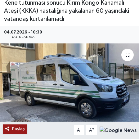
Kene tutunması sonucu Kırım Kongo Kanamalı
Ateşi (KKKA) hastalığına yakalanan 60 yaşındaki
MAGAZİN
vatandaş kurtarılamadı
ÖZEL HABER
04.07.2026 - 10:30
YAYINLANMA
RESMİ İLANLAR
SAĞLIK
SİYASET
SOSYAL YARDIMLAR
SPONSORLU YAZI
SPOR
Paylaş
-
+
A
A
TEKNOLOJİ