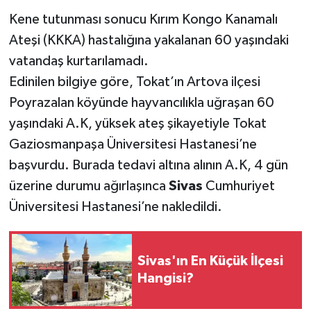
Kene tutunması sonucu Kırım Kongo Kanamalı
YAŞAM
Ateşi (KKKA) hastalığına yakalanan 60 yaşındaki
vatandaş kurtarılamadı.
Edinilen bilgiye göre, Tokat’ın Artova ilçesi
Poyrazalan köyünde hayvancılıkla uğraşan 60
yaşındaki A.K, yüksek ateş şikayetiyle Tokat
Gaziosmanpaşa Üniversitesi Hastanesi’ne
başvurdu. Burada tedavi altına alının A.K, 4 gün
üzerine durumu ağırlaşınca
Sivas
Cumhuriyet
Üniversitesi Hastanesi’ne nakledildi.
Sivas'ın En Küçük İlçesi
Hangisi?