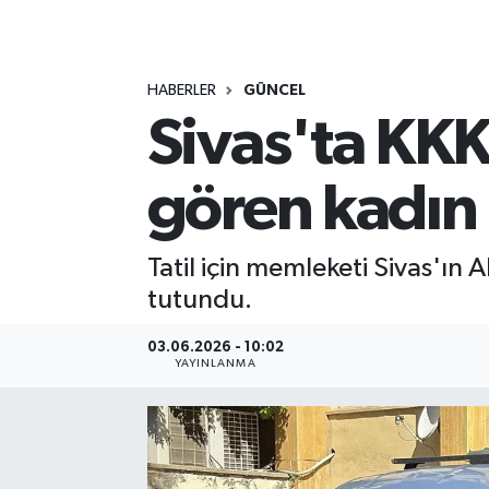
MAGAZİN
HABERLER
GÜNCEL
ÖZEL HABER
Sivas'ta KKK
RESMİ İLANLAR
gören kadın 
SAĞLIK
SİYASET
Tatil için memleketi Sivas'ın 
tutundu.
SOSYAL YARDIMLAR
03.06.2026 - 10:02
YAYINLANMA
SPONSORLU YAZI
SPOR
TEKNOLOJİ