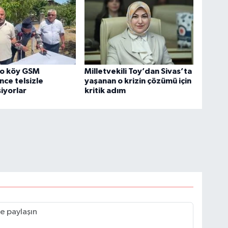
 o köy GSM
Milletvekili Toy’dan Sivas’ta
ce telsizle
yaşanan o krizin çözümü için
iyorlar
kritik adım