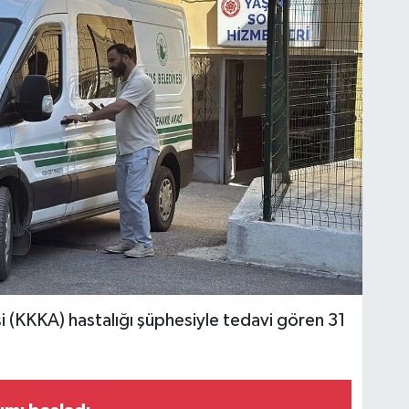
i (KKKA) hastalığı şüphesiyle tedavi gören 31