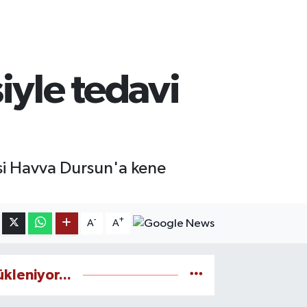
iyle tedavi
nesi Havva Dursun'a kene
-
+
A
A
ükleniyor...