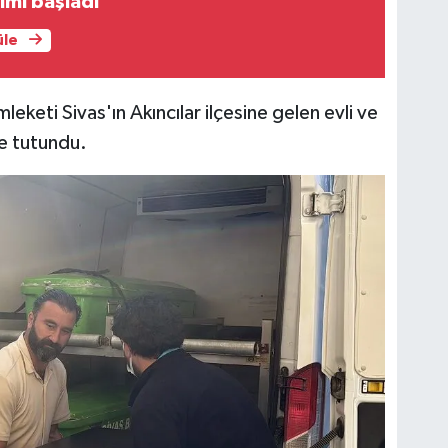
ımı başladı
üle
leketi Sivas'ın Akıncılar ilçesine gelen evli ve
e tutundu.