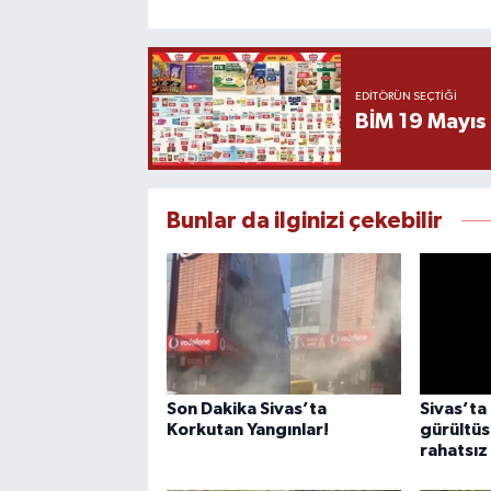
EDITÖRÜN SEÇTIĞI
BİM 19 Mayıs
Bunlar da ilginizi çekebilir
Son Dakika Sivas’ta
Sivas’ta 
Korkutan Yangınlar!
gürültüs
rahatsız 