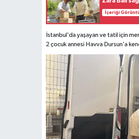
Zara Balı sağ
İçeriği Görünt
İstanbul'da yaşayan ve tatil için mem
2 çocuk annesi Havva Dursun'a ken