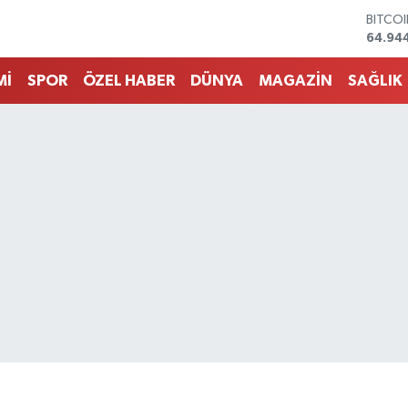
DOLA
47,74
EURO
55,25
Mİ
SPOR
ÖZEL HABER
DÜNYA
MAGAZİN
SAĞLIK
STERL
64,481
GRAM 
6660.
BİST1
13.779
BITCO
64.94