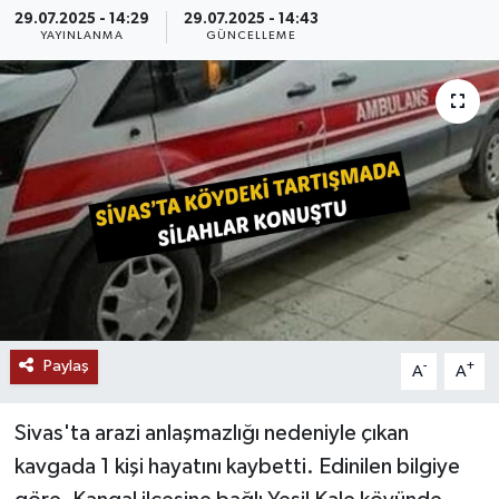
29.07.2025 - 14:29
29.07.2025 - 14:43
MAGAZİN
YAYINLANMA
GÜNCELLEME
ÖZEL HABER
RESMİ İLANLAR
SAĞLIK
SİYASET
SOSYAL YARDIMLAR
Paylaş
-
+
A
A
SPONSORLU YAZI
Sivas'ta arazi anlaşmazlığı nedeniyle çıkan
SPOR
kavgada 1 kişi hayatını kaybetti. Edinilen bilgiye
TEKNOLOJİ