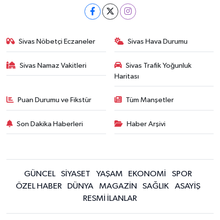
Sivas Nöbetçi Eczaneler
Sivas Hava Durumu
Sivas Namaz Vakitleri
Sivas Trafik Yoğunluk
Haritası
Puan Durumu ve Fikstür
Tüm Manşetler
Son Dakika Haberleri
Haber Arşivi
GÜNCEL
SİYASET
YAŞAM
EKONOMİ
SPOR
ÖZEL HABER
DÜNYA
MAGAZİN
SAĞLIK
ASAYİŞ
RESMİ İLANLAR