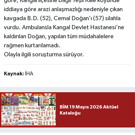
göre, Kangal ilçesine bağlı Yeşil Kale köyünde
iddiaya göre arazi anlaşmazlığı nedeniyle çıkan
YAŞAM
kavgada B.D. (52), Cemal Doğan'ı (57) silahla
vurdu. Ambulansla Kangal Devlet Hastanesi'ne
kaldırılan Doğan, yapılan tüm müdahalelere
rağmen kurtarılamadı.
Olayla ilgili soruşturma sürüyor.
Kaynak:
İHA
BİM 19 Mayıs 2026 Aktüel
Kataloğu