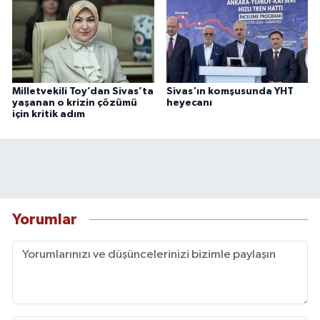
Milletvekili Toy’dan Sivas’ta
Sivas'ın komşusunda YHT
yaşanan o krizin çözümü
heyecanı
için kritik adım
Yorumlar