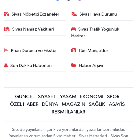
Sivas Nöbetçi Eczaneler
Sivas Hava Durumu
Sivas Namaz Vakitleri
Sivas Trafik Yoğunluk
Haritası
Puan Durumu ve Fikstür
Tüm Manşetler
Son Dakika Haberleri
Haber Arşivi
GÜNCEL
SİYASET
YAŞAM
EKONOMİ
SPOR
ÖZEL HABER
DÜNYA
MAGAZİN
SAĞLIK
ASAYİŞ
RESMİ İLANLAR
Sitede yayınlanan içerik ve yorumlardan yazarları sorumludur.
Yayınlanan yorumlardan Sivas Haber - Sivas Haberleri - Sivas Son