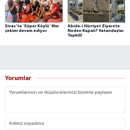
Sivas'ta 'Süper Köylü' film
Abide-i Hürriyet Ziyarete
çekimi devam ediyor
Neden Kapalı? Vatandaşlar
Tepkili!
Yorumlar