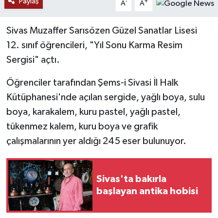
Paylaş
-
+
A
A
YAŞAM
Sivas Muzaffer Sarısözen Güzel Sanatlar Lisesi
12. sınıf öğrencileri, "Yıl Sonu Karma Resim
Sergisi" açtı.
Öğrenciler tarafından Şems-i Sivasi İl Halk
Kütüphanesi'nde açılan sergide, yağlı boya, sulu
boya, karakalem, kuru pastel, yağlı pastel,
tükenmez kalem, kuru boya ve grafik
çalışmalarının yer aldığı 245 eser bulunuyor.
Sivas'ta bakırla
başlayan antika hobisi