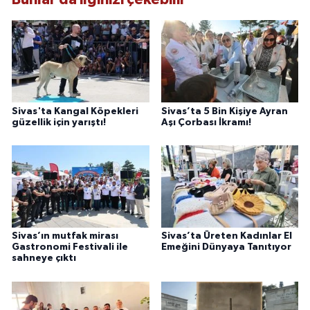
Sivas'ta Kangal Köpekleri
Sivas’ta 5 Bin Kişiye Ayran
güzellik için yarıştı!
Aşı Çorbası İkramı!
Sivas’ın mutfak mirası
Sivas’ta Üreten Kadınlar El
Gastronomi Festivali ile
Emeğini Dünyaya Tanıtıyor
sahneye çıktı