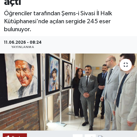
açtı
MAGAZİN
Öğrenciler tarafından Şems-i Sivasi İl Halk
Kütüphanesi'nde açılan sergide 245 eser
ÖZEL HABER
bulunuyor.
RESMİ İLANLAR
11.06.2026 - 08:24
YAYINLANMA
SAĞLIK
SİYASET
SOSYAL YARDIMLAR
SPONSORLU YAZI
SPOR
TEKNOLOJİ