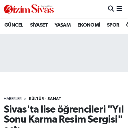
ARAMIZDAN AYRILANLAR
Sivas Nöbetçi Eczaneler
GÜNCEL
SİYASET
YAŞAM
EKONOMİ
SPOR
ASAYİŞ
Sivas Hava Durumu
DİĞER
Sivas Namaz Vakitleri
DÜNYA
Sivas Trafik Yoğunluk Haritası
EĞİTİM
Süper Lig Puan Durumu ve Fikstür
EKONOMİ
Tüm Manşetler
HABERLER
KÜLTÜR - SANAT
Sivas'ta lise öğrencileri "Yıl
GÜNCEL
Son Dakika Haberleri
Sonu Karma Resim Sergisi"
KÜLTÜR
Haber Arşivi