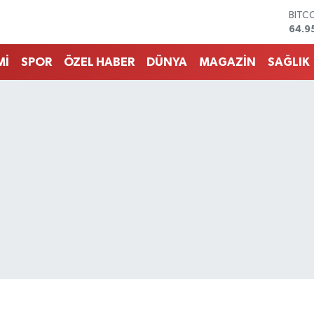
DOL
47,7
EUR
55,2
Mİ
SPOR
ÖZEL HABER
DÜNYA
MAGAZİN
SAĞLIK
STER
64,4
GRAM
6660
BİST
13.7
BITC
64.9