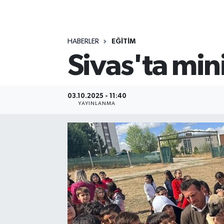
MAGAZİN
HABERLER
EĞİTİM
ÖZEL HABER
Sivas'ta min
RESMİ İLANLAR
SAĞLIK
03.10.2025 - 11:40
YAYINLANMA
SİYASET
SOSYAL YARDIMLAR
SPONSORLU YAZI
SPOR
TEKNOLOJİ