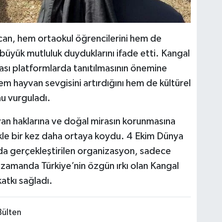
can, hem ortaokul öğrencilerini hem de
n büyük mutluluk duyduklarını ifade etti. Kangal
rası platformlarda tanıtılmasının önemine
hem hayvan sevgisini artırdığını hem de kültürel
u vurguladı.
van haklarına ve doğal mirasın korunmasına
nlikle bir kez daha ortaya koydu. 4 Ekim Dünya
 gerçekleştirilen organizasyon, sadece
ı zamanda Türkiye’nin özgün ırkı olan Kangal
atkı sağladı.
Bülten