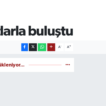
larla buluştu
-
+
A
A
ükleniyor...