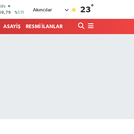
°
AR
23
Akıncılar
436
%0.18
O
510
%0.32
ASAYİŞ
RESMİ İLANLAR
LİN
811
%0.38
 ALTIN
.55
%0.03
100
79
%-14
OIN
59,79
%1.11