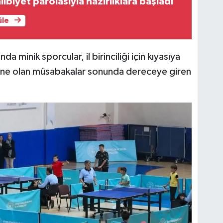
ibiyet parolasıyla hazırlıklara başladı
üle
 minik sporcular, il birinciliği için kıyasıya
hne olan müsabakalar sonunda dereceye giren