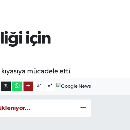
liği için
n kıyasıya mücadele etti.
-
+
A
A
ükleniyor...