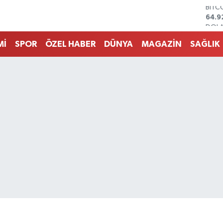
DOL
47,5
EUR
55,1
Mİ
SPOR
ÖZEL HABER
DÜNYA
MAGAZİN
SAĞLIK
STER
64,2
GRAM
6527
BİST
13.7
BITC
64.9