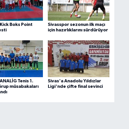
 Kick Boks Point
Sivasspor sezonun ilk maçı
esti
için hazırlıklarını sürdürüyor
 ANALİG Tenis 1.
Sivas'a Anadolu Yıldızlar
Grup müsabakaları
Ligi'nde çifte final sevinci
ndı