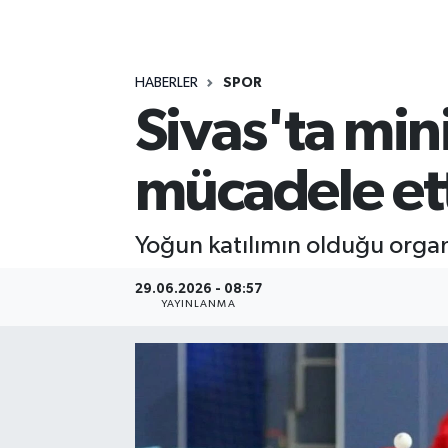
MAGAZİN
HABERLER
SPOR
ÖZEL HABER
Sivas'ta minik
RESMİ İLANLAR
mücadele et
SAĞLIK
SİYASET
Yoğun katılımın olduğu organiz
SOSYAL YARDIMLAR
29.06.2026 - 08:57
YAYINLANMA
SPONSORLU YAZI
SPOR
TEKNOLOJİ