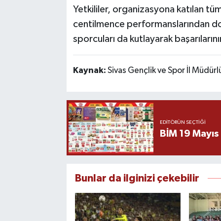
Yetkililer, organizasyona katılan t
centilmence performanslarından do
sporcuları da kutlayarak başarılarını
Kaynak:
Sivas Gençlik ve Spor İl Müdür
EDITÖRÜN SEÇTIĞI
BİM 19 Mayıs
Bunlar da ilginizi çekebilir