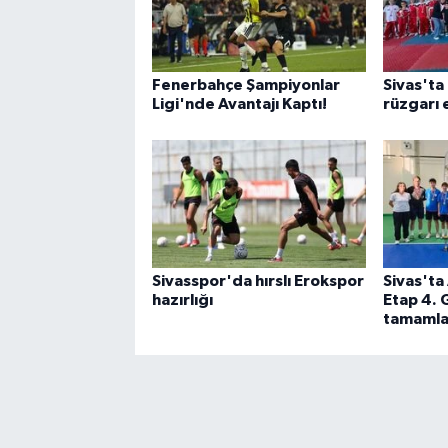
Fenerbahçe Şampiyonlar
Sivas'ta
Ligi'nde Avantajı Kaptı!
rüzgarı 
Sivasspor'da hırslı Erokspor
Sivas'ta
hazırlığı
Etap 4. 
tamamla