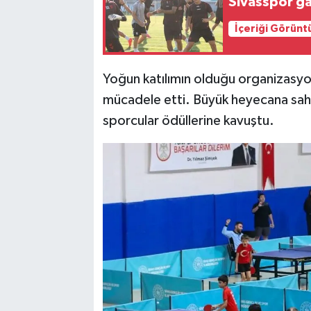
Sivasspor gal
İçeriği Görünt
Yoğun katılımın olduğu organizasyonda
mücadele etti. Büyük heyecana sa
sporcular ödüllerine kavuştu.