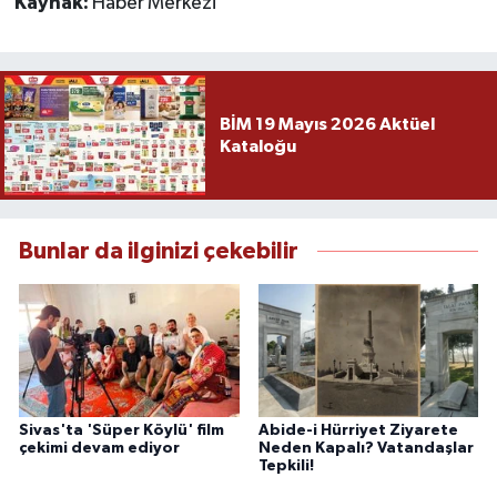
Kaynak:
Haber Merkezi
BİM 19 Mayıs 2026 Aktüel
Kataloğu
Bunlar da ilginizi çekebilir
Sivas'ta 'Süper Köylü' film
Abide-i Hürriyet Ziyarete
çekimi devam ediyor
Neden Kapalı? Vatandaşlar
Tepkili!