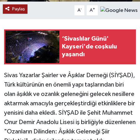
Paylaş
-
+
A
A
YAŞAM
‘Sivaslılar Günü'
Kayseri'de coşkulu
yaşandı
Sivas Yazarlar Şairler ve Âşıklar Derneği (SİYŞAD),
Türk kültürünün en önemli yapı taşlarından biri
olan âşıklık ve ozanlık geleneğini gelecek nesillere
aktarmak amacıyla gerçekleştirdiği etkinliklere bir
yenisini daha ekledi. SİYŞAD ile Şehit Muhammet
Onur Demir Anadolu Lisesi iş birliğiyle düzenlenen
"Ozanların Dilinden: Âşıklık Geleneği Şiir