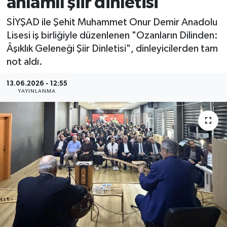
anlamlı şiir dinletisi
MAGAZİN
SİYŞAD ile Şehit Muhammet Onur Demir Anadolu
Lisesi iş birliğiyle düzenlenen "Ozanların Dilinden:
ÖZEL HABER
Âşıklık Geleneği Şiir Dinletisi", dinleyicilerden tam
not aldı.
RESMİ İLANLAR
13.06.2026 - 12:55
YAYINLANMA
SAĞLIK
SİYASET
SOSYAL YARDIMLAR
SPONSORLU YAZI
SPOR
TEKNOLOJİ