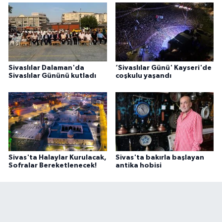
Sivaslılar Dalaman'da
‘Sivaslılar Günü' Kayseri'de
Sivaslılar Gününü kutladı
coşkulu yaşandı
Sivas'ta Halaylar Kurulacak,
Sivas'ta bakırla başlayan
Sofralar Bereketlenecek!
antika hobisi