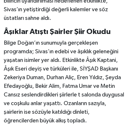
bilincin uyandırılması hedeflenen etkinlikte,
Sivas’ın yetiştirdiği değerli kalemler ve söz
üstatları sahne aldı.
​Âşıklar Atıştı Şairler Şiir Okudu
​Bilge Doğan’ın sunumuyla gerçekleşen
programda; Sivas’ın edebi ve âşıklık geleneğini
yaşatan isimler yer aldı. Etkinlikte Âşık Kaptani,
Âşık Eseri deyiș ve türküleri ile, SİYŞAD Başkanı
Zekeriya Duman, Durhan Aliç, Eren Yıldız, Şeyda
Efedayoğlu, Bekir Alim, Fatma Umar ve Metin
Cansız seslendirdikleri şiirlerle t salonda duygusal
ve coşkulu anlar yaşattı. Ozanların sazıyla,
şairlerin ise sözüyle katıldığı dinleti,
öğrencilerden büyük alkış topladı.