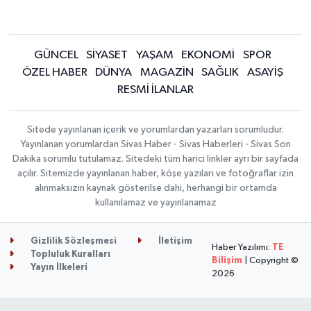
GÜNCEL
SİYASET
YAŞAM
EKONOMİ
SPOR
ÖZEL HABER
DÜNYA
MAGAZİN
SAĞLIK
ASAYİŞ
RESMİ İLANLAR
Sitede yayınlanan içerik ve yorumlardan yazarları sorumludur.
Yayınlanan yorumlardan Sivas Haber - Sivas Haberleri - Sivas Son
Dakika sorumlu tutulamaz. Sitedeki tüm harici linkler ayrı bir sayfada
açılır. Sitemizde yayınlanan haber, köşe yazıları ve fotoğraflar izin
alınmaksızın kaynak gösterilse dahi, herhangi bir ortamda
kullanılamaz ve yayınlanamaz
Gizlilik Sözleşmesi
İletişim
Haber Yazılımı:
TE
Topluluk Kuralları
Bilişim
| Copyright ©
Yayın İlkeleri
2026