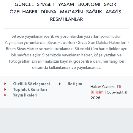
GÜNCEL
SİYASET
YAŞAM
EKONOMİ
SPOR
ÖZEL HABER
DÜNYA
MAGAZİN
SAĞLIK
ASAYİŞ
RESMİ İLANLAR
Sitede yayınlanan içerik ve yorumlardan yazarları sorumludur.
Yayınlanan yorumlardan Sivas Haberleri - Sivas Son Dakika Haberleri -
Bizim Sivas Haber sorumlu tutulamaz. Sitedeki tüm harici linkler ayrı
bir sayfada açılır. Sitemizde yayınlanan haber, köşe yazıları ve
fotoğraflar izin alınmaksızın kaynak gösterilse dahi, herhangi bir
ortamda kullanılamaz ve yayınlanamaz
Gizlilik Sözleşmesi
İletişim
Haber Yazılımı:
TE
Topluluk Kuralları
Bilişim
| Copyright ©
Yayın İlkeleri
2026