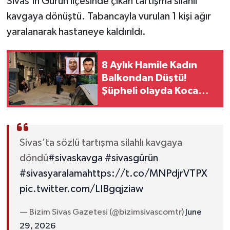
Sivas’ın Gürün ilçesinde çıkan tartışma silahlı
kavgaya dönüştü. Tabancayla vurulan 1 kişi ağır
YAŞAM
yaralanarak hastaneye kaldırıldı.
8 Aylık Hamile Kadın
Balkondan Düştü!
Şüpheli olayda Koca
Tutuklandı!
Sivas’ta sözlü tartışma silahlı kavgaya
döndü
#sivaskavga
#sivasgürün
#sivasyaralama
https://t.co/MNPdjrVTPX
pic.twitter.com/LIBgqjziaw
— Bizim Sivas Gazetesi (@bizimsivascomtr)
June
29, 2026