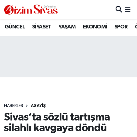
ARAMIZDAN AYRILANLAR
Sivas Nöbetçi Eczaneler
GÜNCEL
SİYASET
YAŞAM
EKONOMİ
SPOR
ASAYİŞ
Sivas Hava Durumu
DİĞER
Sivas Namaz Vakitleri
DÜNYA
Sivas Trafik Yoğunluk Haritası
EĞİTİM
Süper Lig Puan Durumu ve Fikstür
EKONOMİ
Tüm Manşetler
HABERLER
ASAYİŞ
Sivas’ta sözlü tartışma
GÜNCEL
Son Dakika Haberleri
silahlı kavgaya döndü
KÜLTÜR
Haber Arşivi