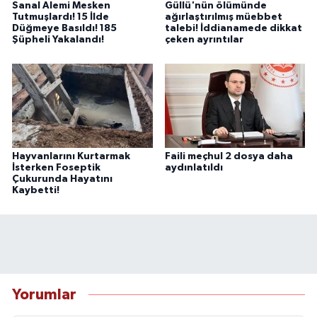
Sanal Alemi Mesken
Güllü'nün ölümünde
Tutmuşlardı! 15 İlde
ağırlaştırılmış müebbet
Düğmeye Basıldı! 185
talebi! İddianamede dikkat
Şüpheli Yakalandı!
çeken ayrıntılar
Hayvanlarını Kurtarmak
Faili meçhul 2 dosya daha
İsterken Foseptik
aydınlatıldı
Çukurunda Hayatını
Kaybetti!
Yorumlar