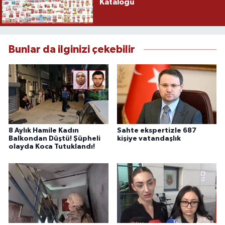
Kataloğu
Bunlar da ilginizi çekebilir
8 Aylık Hamile Kadın
Sahte ekspertizle 687
Balkondan Düştü! Şüpheli
kişiye vatandaşlık
olayda Koca Tutuklandı!