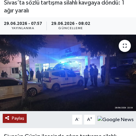
Sivas’ta sözlü tartışma silahlı kavgaya döndü: 1
ağır yaralı
MAGAZİN
29.06.2026 - 07:57
29.06.2026 - 08:02
ÖZEL HABER
YAYINLANMA
GÜNCELLEME
RESMİ İLANLAR
SAĞLIK
SİYASET
SOSYAL YARDIMLAR
SPONSORLU YAZI
Paylaş
-
+
SPOR
A
A
TEKNOLOJİ