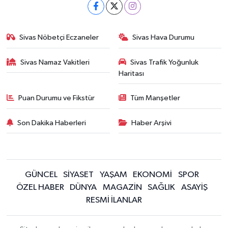
Sivas Nöbetçi Eczaneler
Sivas Hava Durumu
Sivas Namaz Vakitleri
Sivas Trafik Yoğunluk
Haritası
Puan Durumu ve Fikstür
Tüm Manşetler
Son Dakika Haberleri
Haber Arşivi
GÜNCEL
SİYASET
YAŞAM
EKONOMİ
SPOR
ÖZEL HABER
DÜNYA
MAGAZİN
SAĞLIK
ASAYİŞ
RESMİ İLANLAR