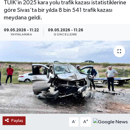
TÜİK’in 2025 kara yolu trafik kazası istatistiklerine
göre Sivas’ta bir yılda 8 bin 541 trafik kazası
MAGAZİN
meydana geldi.
ÖZEL HABER
09.05.2026 - 11:22
09.05.2026 - 11:26
YAYINLANMA
GÜNCELLEME
RESMİ İLANLAR
SAĞLIK
SİYASET
SOSYAL YARDIMLAR
SPONSORLU YAZI
SPOR
Paylaş
-
+
A
A
TEKNOLOJİ