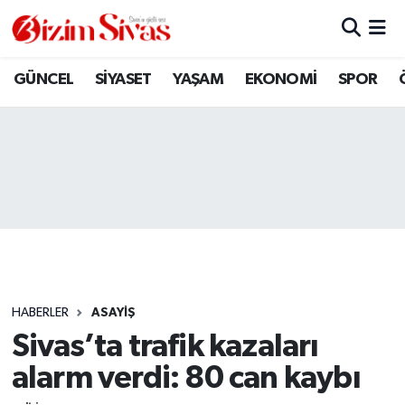
ARAMIZDAN AYRILANLAR
Sivas Nöbetçi Eczaneler
GÜNCEL
SİYASET
YAŞAM
EKONOMİ
SPOR
ASAYİŞ
Sivas Hava Durumu
DİĞER
Sivas Namaz Vakitleri
DÜNYA
Sivas Trafik Yoğunluk Haritası
EĞİTİM
Süper Lig Puan Durumu ve Fikstür
EKONOMİ
Tüm Manşetler
HABERLER
ASAYİŞ
Sivas’ta trafik kazaları
GÜNCEL
Son Dakika Haberleri
alarm verdi: 80 can kaybı
KÜLTÜR
Haber Arşivi