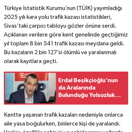
Türkiye İstatistik Kurumu’nun (TÜİK) yayımladığı
YAŞAM
2025 yılı kara yolu trafik kazası istatistikleri,
Sivas’taki çarpıcı tabloyu gözler önüne serdi.
Açıklanan verilere göre kent genelinde geçtiğimiz
yıl toplam 8 bin 541 trafik kazası meydana geldi.
Bu kazaların 2 bin 127’si ölümlü ve yaralanmalı
olarak kayıtlara geçti.
Erdal Beşikçioğlu'nun
da Aralarında
Bulunduğu Yolsuzluk
Soruşturmasında 52
Gözaltı
Kentte yaşanan trafik kazaları nedeniyle onlarca
aile yasa boğulurken, binlerce kişi de yaralandı.