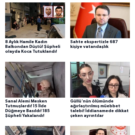
8 Aylık Hamile Kadın
Sahte ekspertizle 687
Balkondan Düştü! Şüpheli
kişiye vatandaşlık
olayda Koca Tutuklandı!
Sanal Alemi Mesken
Güllü'nün ölümünde
Tutmuşlardı! 15 İlde
ağırlaştırılmış müebbet
Düğmeye Basıldı! 185
talebi! İddianamede dikkat
Şüpheli Yakalandı!
çeken ayrıntılar