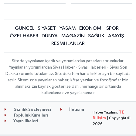
GÜNCEL
SİYASET
YAŞAM
EKONOMİ
SPOR
ÖZEL HABER
DÜNYA
MAGAZİN
SAĞLIK
ASAYİŞ
RESMİ İLANLAR
Sitede yayınlanan içerik ve yorumlardan yazarları sorumludur.
Yayınlanan yorumlardan Sivas Haber - Sivas Haberleri - Sivas Son
Dakika sorumlu tutulamaz. Sitedeki tüm harici linkler ayrı bir sayfada
açılır. Sitemizde yayınlanan haber, köşe yazıları ve fotoğraflar izin
alınmaksızın kaynak gösterilse dahi, herhangi bir ortamda
kullanılamaz ve yayınlanamaz
Gizlilik Sözleşmesi
İletişim
Haber Yazılımı:
TE
Topluluk Kuralları
Bilişim
| Copyright ©
Yayın İlkeleri
2026