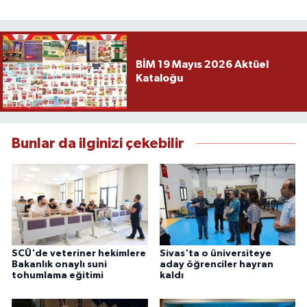
BİM 19 Mayıs 2026 Aktüel
Kataloğu
Bunlar da ilginizi çekebilir
SCÜ'de veteriner hekimlere
Sivas'ta o üniversiteye
Bakanlık onaylı suni
aday öğrenciler hayran
tohumlama eğitimi
kaldı