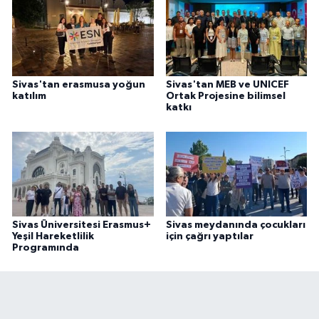
Sivas'tan erasmusa yoğun
Sivas'tan MEB ve UNICEF
katılım
Ortak Projesine bilimsel
katkı
Sivas Üniversitesi Erasmus+
Sivas meydanında çocukları
Yeşil Hareketlilik
için çağrı yaptılar
Programında