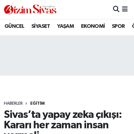
ARAMIZDAN AYRILANLAR
Sivas Nöbetçi Eczaneler
GÜNCEL
SİYASET
YAŞAM
EKONOMİ
SPOR
ASAYİŞ
Sivas Hava Durumu
DİĞER
Sivas Namaz Vakitleri
DÜNYA
Sivas Trafik Yoğunluk Haritası
EĞİTİM
Süper Lig Puan Durumu ve Fikstür
EKONOMİ
Tüm Manşetler
HABERLER
EĞİTİM
Sivas’ta yapay zeka çıkışı:
GÜNCEL
Son Dakika Haberleri
Kararı her zaman insan
KÜLTÜR
Haber Arşivi