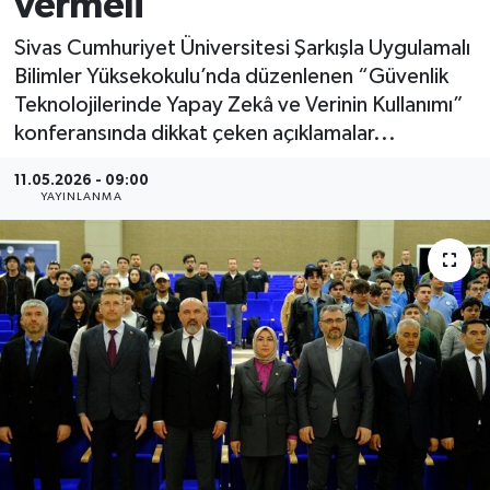
vermeli
MAGAZİN
Sivas Cumhuriyet Üniversitesi Şarkışla Uygulamalı
Bilimler Yüksekokulu’nda düzenlenen “Güvenlik
ÖZEL HABER
Teknolojilerinde Yapay Zekâ ve Verinin Kullanımı”
konferansında dikkat çeken açıklamalar...
RESMİ İLANLAR
11.05.2026 - 09:00
YAYINLANMA
SAĞLIK
SİYASET
SOSYAL YARDIMLAR
SPONSORLU YAZI
SPOR
TEKNOLOJİ