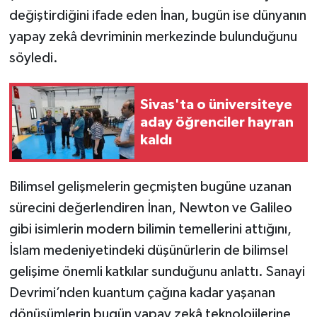
değiştirdiğini ifade eden İnan, bugün ise dünyanın
yapay zekâ devriminin merkezinde bulunduğunu
söyledi.
Sivas'ta o üniversiteye
aday öğrenciler hayran
kaldı
Bilimsel gelişmelerin geçmişten bugüne uzanan
sürecini değerlendiren İnan, Newton ve Galileo
gibi isimlerin modern bilimin temellerini attığını,
İslam medeniyetindeki düşünürlerin de bilimsel
gelişime önemli katkılar sunduğunu anlattı. Sanayi
Devrimi’nden kuantum çağına kadar yaşanan
dönüşümlerin bugün yapay zekâ teknolojilerine