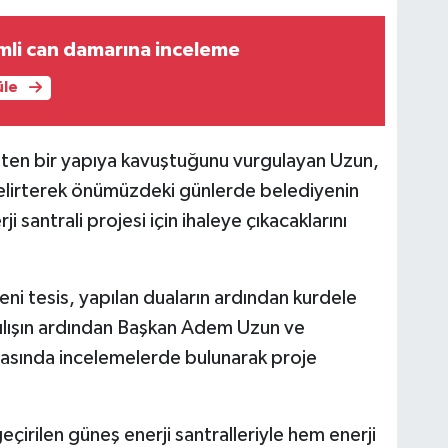
mli can damarına inceleme
üle
üreten bir yapıya kavuştuğunu vurgulayan Uzun,
 belirterek önümüzdeki günlerde belediyenin
santrali projesi için ihaleye çıkacaklarını
ni tesis, yapılan duaların ardından kurdele
çılışın ardından Başkan Adem Uzun ve
hasında incelemelerde bulunarak proje
çirilen güneş enerji santralleriyle hem enerji