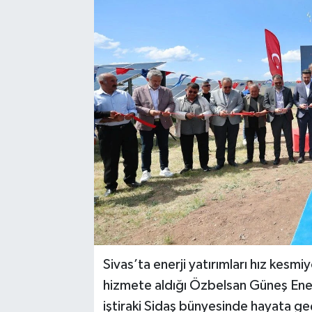
YAŞAM
Sivas’ta enerji yatırımları hız kesm
hizmete aldığı Özbelsan Güneş Enerj
iştiraki Sidaş bünyesinde hayata geç