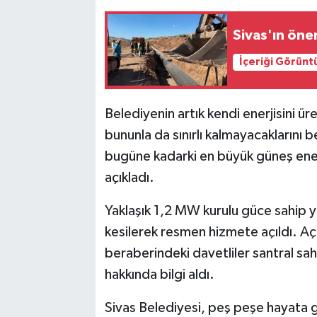
Sivas'ın öne
İçeriği Görünt
Belediyenin artık kendi enerjisini 
bununla da sınırlı kalmayacaklarını
bugüne kadarki en büyük güneş enerji 
açıkladı.
Yaklaşık 1,2 MW kurulu güce sahip ye
kesilerek resmen hizmete açıldı. A
beraberindeki davetliler santral sa
hakkında bilgi aldı.
Sivas Belediyesi, peş peşe hayata ge