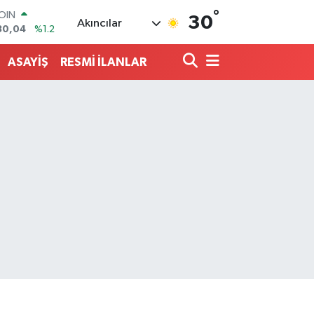
°
AR
30
Akıncılar
7106
%0.17
O
652
%0.27
ASAYİŞ
RESMİ İLANLAR
LİN
4046
%0.35
M ALTIN
.49
%2.12
100
73
%-19
COIN
30,04
%1.2