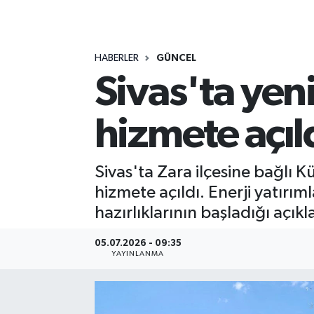
MAGAZİN
HABERLER
GÜNCEL
ÖZEL HABER
Sivas'ta yeni
RESMİ İLANLAR
hizmete açıl
SAĞLIK
SİYASET
Sivas'ta Zara ilçesine bağlı 
hizmete açıldı. Enerji yatırıml
SOSYAL YARDIMLAR
hazırlıklarının başladığı açıkl
SPONSORLU YAZI
05.07.2026 - 09:35
YAYINLANMA
SPOR
TEKNOLOJİ