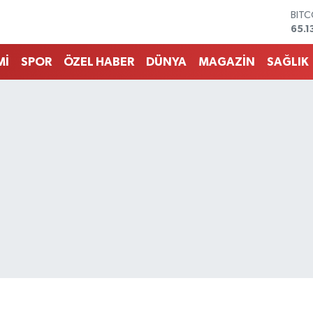
DOL
47,
EUR
55,1
Mİ
SPOR
ÖZEL HABER
DÜNYA
MAGAZİN
SAĞLIK
STER
64,
GRA
6618
BİST
13.7
BIT
65.1