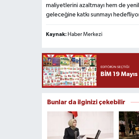
maliyetlerini azaltmayı hem de yenilen
geleceğine katkı sunmayı hedefliyo
Kaynak:
Haber Merkezi
EDITÖRÜN SEÇTIĞI
BİM 19 Mayıs
Bunlar da ilginizi çekebilir