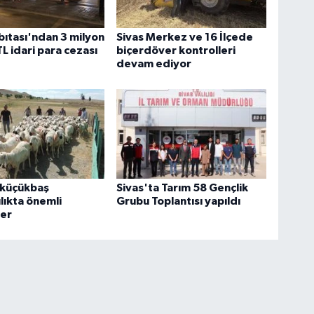
bıtası'ndan 3 milyon
Sivas Merkez ve 16 İlçede
TL idari para cezası
biçerdöver kontrolleri
devam ediyor
 küçükbaş
Sivas'ta Tarım 58 Gençlik
lıkta önemli
Grubu Toplantısı yapıldı
ler