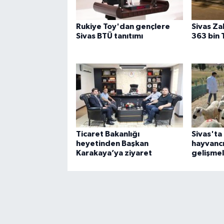
Rukiye Toy'dan gençlere
Sivas Za
Sivas BTÜ tanıtımı
363 bin 
Ticaret Bakanlığı
Sivas'ta
heyetinden Başkan
hayvancı
Karakaya’ya ziyaret
gelişme