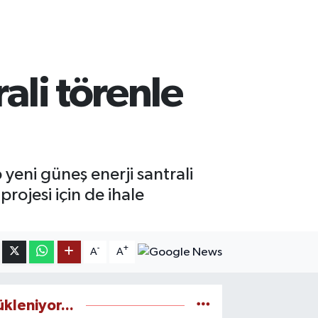
ali törenle
yeni güneş enerji santrali
projesi için de ihale
-
+
A
A
ükleniyor...