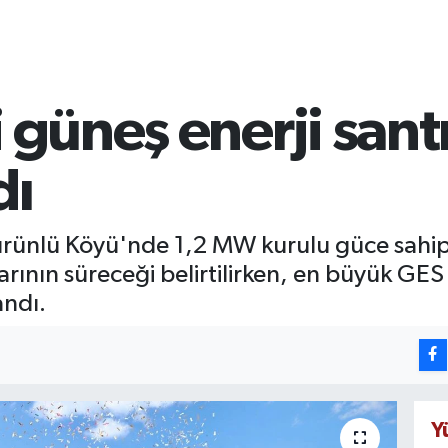
 güneş enerji santr
dı
Kürünlü Köyü'nde 1,2 MW kurulu güce sahip 
arının süreceği belirtilirken, en büyük GES 
andı.
Y