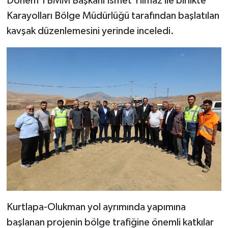
Dönem TBMM Başkanı İsmet Yılmaz ile birlikte
Karayolları Bölge Müdürlüğü tarafından başlatılan
YAŞAM
kavşak düzenlemesini yerinde inceledi.
Kurtlapa-Olukman yol ayrımında yapımına
başlanan projenin bölge trafiğine önemli katkılar