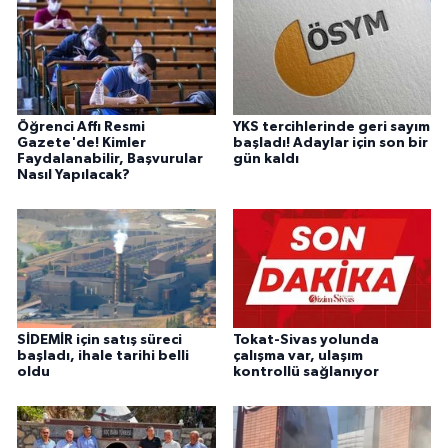
Öğrenci Affı Resmi
YKS tercihlerinde geri sayım
Gazete'de! Kimler
başladı! Adaylar için son bir
Faydalanabilir, Başvurular
gün kaldı
Nasıl Yapılacak?
SİDEMİR için satış süreci
Tokat-Sivas yolunda
başladı, ihale tarihi belli
çalışma var, ulaşım
oldu
kontrollü sağlanıyor