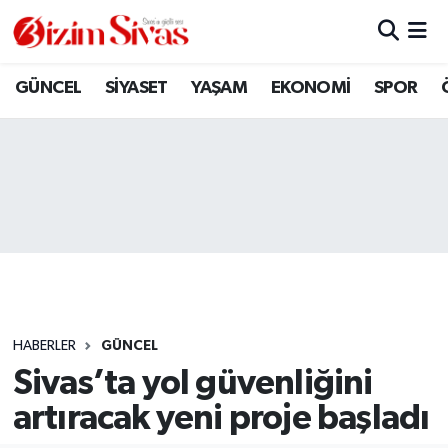
ARAMIZDAN AYRILANLAR
Sivas Nöbetçi Eczaneler
GÜNCEL
SİYASET
YAŞAM
EKONOMİ
SPOR
ASAYİŞ
Sivas Hava Durumu
DİĞER
Sivas Namaz Vakitleri
DÜNYA
Sivas Trafik Yoğunluk Haritası
EĞİTİM
Süper Lig Puan Durumu ve Fikstür
EKONOMİ
Tüm Manşetler
HABERLER
GÜNCEL
Sivas’ta yol güvenliğini
GÜNCEL
Son Dakika Haberleri
artıracak yeni proje başladı
KÜLTÜR
Haber Arşivi