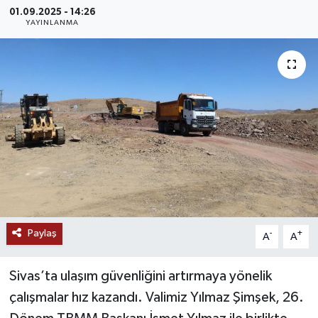
01.09.2025 - 14:26
MAGAZİN
YAYINLANMA
ÖZEL HABER
RESMİ İLANLAR
SAĞLIK
SİYASET
SOSYAL YARDIMLAR
Paylaş
-
+
A
A
SPONSORLU YAZI
Sivas’ta ulaşım güvenliğini artırmaya yönelik
SPOR
çalışmalar hız kazandı. Valimiz Yılmaz Şimşek, 26.
TEKNOLOJİ