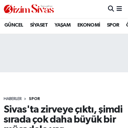
ARAMIZDAN AYRILANLAR
Sivas Nöbetçi Eczaneler
GÜNCEL
SİYASET
YAŞAM
EKONOMİ
SPOR
ASAYİŞ
Sivas Hava Durumu
DİĞER
Sivas Namaz Vakitleri
DÜNYA
Sivas Trafik Yoğunluk Haritası
EĞİTİM
Süper Lig Puan Durumu ve Fikstür
EKONOMİ
Tüm Manşetler
HABERLER
SPOR
Sivas'ta zirveye çıktı, şimdi
GÜNCEL
Son Dakika Haberleri
sırada çok daha büyük bir
KÜLTÜR
Haber Arşivi