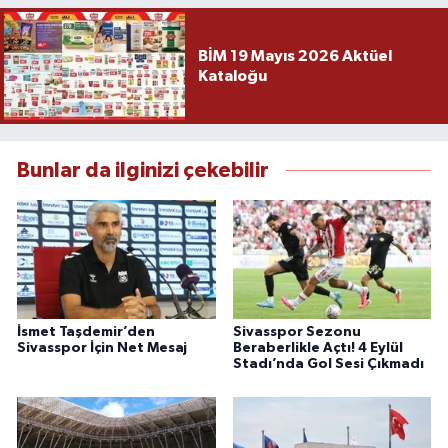
BİM 19 Mayıs 2026 Aktüel
Kataloğu
Bunlar da ilginizi çekebilir
İsmet Taşdemir’den
Sivasspor Sezonu
Sivasspor İçin Net Mesaj
Beraberlikle Açtı! 4 Eylül
Stadı’nda Gol Sesi Çıkmadı