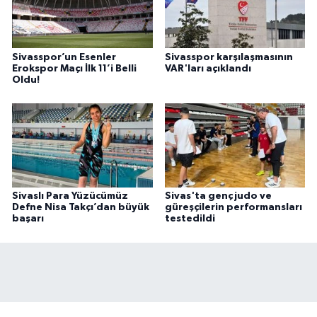
Sivasspor’un Esenler
Sivasspor karşılaşmasının
Erokspor Maçı İlk 11’i Belli
VAR'ları açıklandı
Oldu!
Sivaslı Para Yüzücümüz
Sivas'ta genç judo ve
Defne Nisa Takçı’dan büyük
güreşçilerin performansları
başarı
testedildi