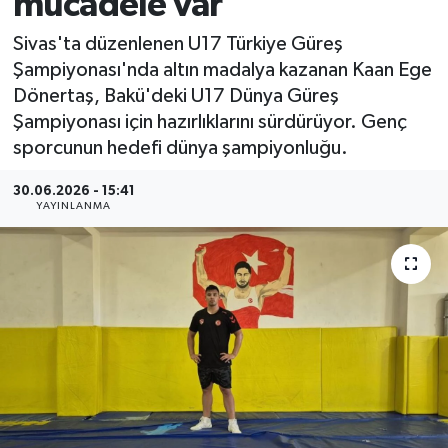
mücadele var
MAGAZİN
Sivas'ta düzenlenen U17 Türkiye Güreş
Şampiyonası'nda altın madalya kazanan Kaan Ege
ÖZEL HABER
Dönertaş, Bakü'deki U17 Dünya Güreş
Şampiyonası için hazırlıklarını sürdürüyor. Genç
RESMİ İLANLAR
sporcunun hedefi dünya şampiyonluğu.
SAĞLIK
30.06.2026 - 15:41
YAYINLANMA
SİYASET
SOSYAL YARDIMLAR
SPONSORLU YAZI
SPOR
TEKNOLOJİ