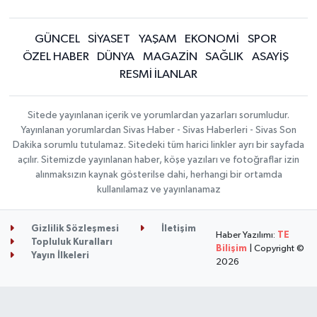
GÜNCEL
SİYASET
YAŞAM
EKONOMİ
SPOR
ÖZEL HABER
DÜNYA
MAGAZİN
SAĞLIK
ASAYİŞ
RESMİ İLANLAR
Sitede yayınlanan içerik ve yorumlardan yazarları sorumludur.
Yayınlanan yorumlardan Sivas Haber - Sivas Haberleri - Sivas Son
Dakika sorumlu tutulamaz. Sitedeki tüm harici linkler ayrı bir sayfada
açılır. Sitemizde yayınlanan haber, köşe yazıları ve fotoğraflar izin
alınmaksızın kaynak gösterilse dahi, herhangi bir ortamda
kullanılamaz ve yayınlanamaz
Gizlilik Sözleşmesi
İletişim
Haber Yazılımı:
TE
Topluluk Kuralları
Bilişim
| Copyright ©
Yayın İlkeleri
2026