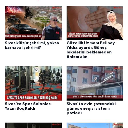
Sivas kültür şehri mi, yoksa
Güzellik Uzmanı Belinay
karnaval şehri mi?
Yıldız uyardı: Güneş
lekelerini beklemeden
önlem alın
Sivas’ta Spor Salonları
Sivas’ta evin çatısındaki
Yazın Boş Kaldı
güneş enerjisi sistemi
patladı