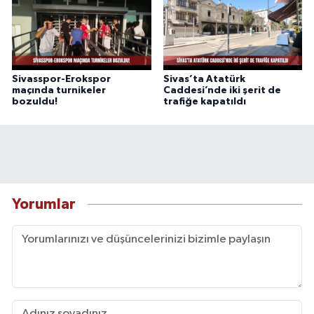
Sivasspor-Erokspor
Sivas’ta Atatürk
maçında turnikeler
Caddesi’nde iki şerit de
bozuldu!
trafiğe kapatıldı
Yorumlar