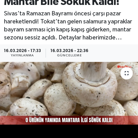
Mantar Bile Sökük Kaldı!
MAGAZİN
Sivas'ta Ramazan Bayramı öncesi çarşı pazar
hareketlendi! Tokat'tan gelen salamura yapraklar
ÖZEL HABER
bayram sarması için kapış kapış giderken, mantar
sezonu sessiz açıldı. Detaylar haberimizde...
RESMİ İLANLAR
16.03.2026 - 17:33
16.03.2026 - 22:36
YAYINLANMA
GÜNCELLEME
SAĞLIK
SİYASET
SOSYAL YARDIMLAR
SPONSORLU YAZI
SPOR
TEKNOLOJİ