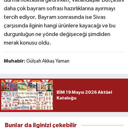
durma noktasına getirirken; vatandaşlar bütçesini
daha çok bayram sofrası hazırlıklarına ayırmayı
tercih ediyor. Bayram sonrasında ise Sivas
çarşısında ilginin hangi ürünlere kayacağı ve bu
durgunluğun ne yönde değişeceği şimdiden
merak konusu oldu.
Muhabir:
Gülşah Akkaş Yaman
BİM 19 Mayıs 2026 Aktüel
Kataloğu
Bunlar da ilginizi çekebilir