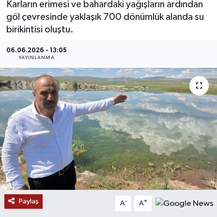
Karların erimesi ve bahardaki yağışların ardından
göl çevresinde yaklaşık 700 dönümlük alanda su
MAGAZİN
birikintisi oluştu.
ÖZEL HABER
06.06.2026 - 13:05
YAYINLANMA
RESMİ İLANLAR
SAĞLIK
SİYASET
SOSYAL YARDIMLAR
SPONSORLU YAZI
SPOR
Paylaş
-
+
A
A
TEKNOLOJİ