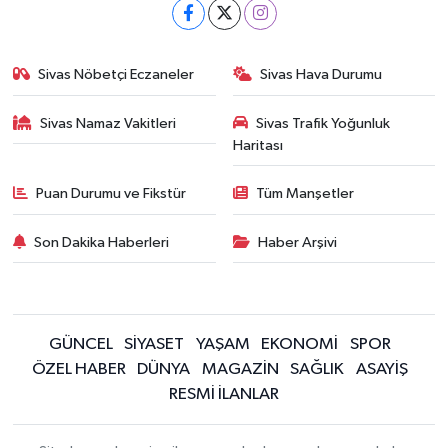
Sivas Nöbetçi Eczaneler
Sivas Hava Durumu
Sivas Namaz Vakitleri
Sivas Trafik Yoğunluk
Haritası
Puan Durumu ve Fikstür
Tüm Manşetler
Son Dakika Haberleri
Haber Arşivi
GÜNCEL
SİYASET
YAŞAM
EKONOMİ
SPOR
ÖZEL HABER
DÜNYA
MAGAZİN
SAĞLIK
ASAYİŞ
RESMİ İLANLAR