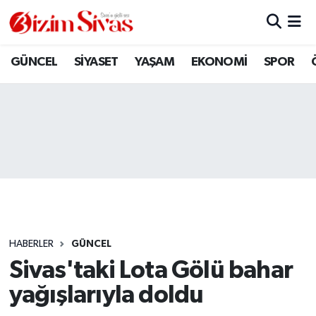
ARAMIZDAN AYRILANLAR
Sivas Nöbetçi Eczaneler
GÜNCEL
SİYASET
YAŞAM
EKONOMİ
SPOR
ASAYİŞ
Sivas Hava Durumu
DİĞER
Sivas Namaz Vakitleri
DÜNYA
Sivas Trafik Yoğunluk Haritası
EĞİTİM
Süper Lig Puan Durumu ve Fikstür
EKONOMİ
Tüm Manşetler
HABERLER
GÜNCEL
Sivas'taki Lota Gölü bahar
GÜNCEL
Son Dakika Haberleri
yağışlarıyla doldu
KÜLTÜR
Haber Arşivi