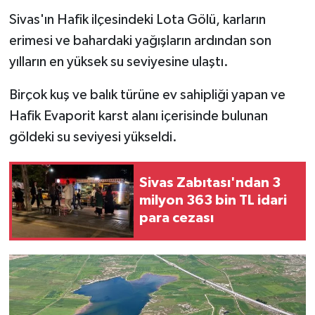
Sivas'ın Hafik ilçesindeki Lota Gölü, karların
YAŞAM
erimesi ve bahardaki yağışların ardından son
yılların en yüksek su seviyesine ulaştı.
Birçok kuş ve balık türüne ev sahipliği yapan ve
Hafik Evaporit karst alanı içerisinde bulunan
göldeki su seviyesi yükseldi.
Sivas Zabıtası'ndan 3
milyon 363 bin TL idari
para cezası