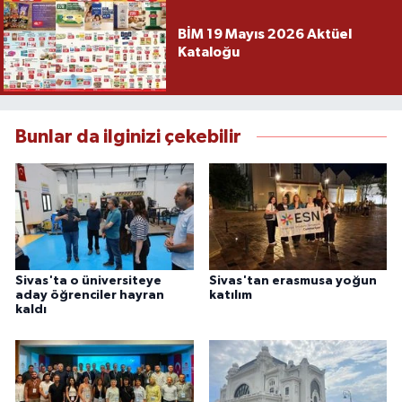
BİM 19 Mayıs 2026 Aktüel
Kataloğu
Bunlar da ilginizi çekebilir
Sivas'ta o üniversiteye
Sivas'tan erasmusa yoğun
aday öğrenciler hayran
katılım
kaldı