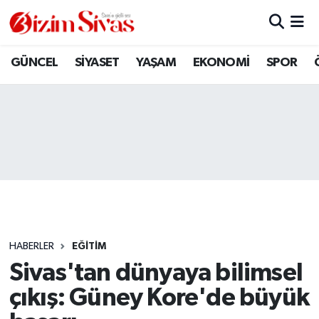
ARAMIZDAN AYRILANLAR
Sivas Nöbetçi Eczaneler
GÜNCEL
SİYASET
YAŞAM
EKONOMİ
SPOR
ASAYİŞ
Sivas Hava Durumu
DİĞER
Sivas Namaz Vakitleri
DÜNYA
Sivas Trafik Yoğunluk Haritası
EĞİTİM
Süper Lig Puan Durumu ve Fikstür
EKONOMİ
Tüm Manşetler
HABERLER
EĞİTİM
Sivas'tan dünyaya bilimsel
GÜNCEL
Son Dakika Haberleri
çıkış: Güney Kore'de büyük
KÜLTÜR
Haber Arşivi