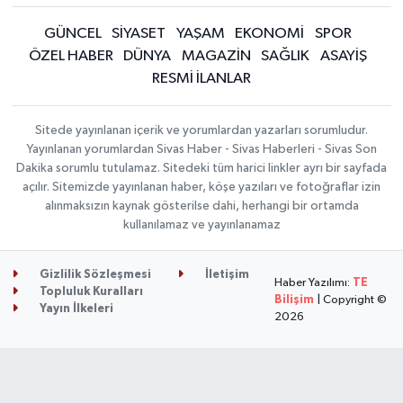
GÜNCEL
SİYASET
YAŞAM
EKONOMİ
SPOR
ÖZEL HABER
DÜNYA
MAGAZİN
SAĞLIK
ASAYİŞ
RESMİ İLANLAR
Sitede yayınlanan içerik ve yorumlardan yazarları sorumludur.
Yayınlanan yorumlardan Sivas Haber - Sivas Haberleri - Sivas Son
Dakika sorumlu tutulamaz. Sitedeki tüm harici linkler ayrı bir sayfada
açılır. Sitemizde yayınlanan haber, köşe yazıları ve fotoğraflar izin
alınmaksızın kaynak gösterilse dahi, herhangi bir ortamda
kullanılamaz ve yayınlanamaz
Gizlilik Sözleşmesi
İletişim
Haber Yazılımı:
TE
Topluluk Kuralları
Bilişim
| Copyright ©
Yayın İlkeleri
2026