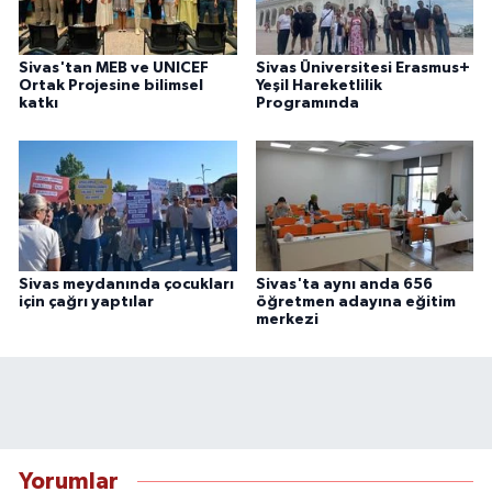
Sivas'tan MEB ve UNICEF
Sivas Üniversitesi Erasmus+
Ortak Projesine bilimsel
Yeşil Hareketlilik
katkı
Programında
Sivas meydanında çocukları
Sivas'ta aynı anda 656
için çağrı yaptılar
öğretmen adayına eğitim
merkezi
Yorumlar