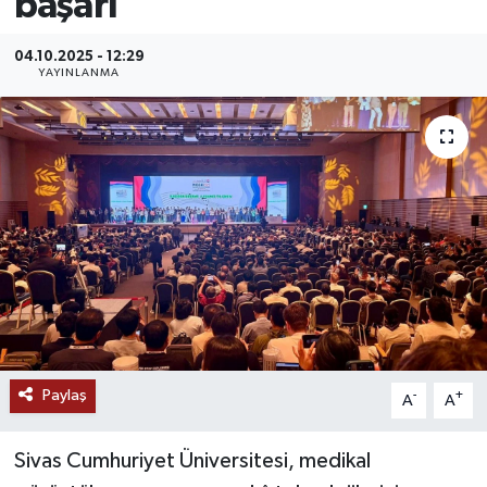
başarı
MAGAZİN
04.10.2025 - 12:29
YAYINLANMA
ÖZEL HABER
RESMİ İLANLAR
SAĞLIK
SİYASET
SOSYAL YARDIMLAR
SPONSORLU YAZI
Paylaş
-
+
A
A
SPOR
Sivas Cumhuriyet Üniversitesi, medikal
TEKNOLOJİ