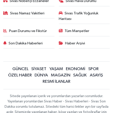
Sivas Nöbetçi Eczaneler
Sivas Hava Durumu
Sivas Namaz Vakitleri
Sivas Trafik Yoğunluk
Haritası
Puan Durumu ve Fikstür
Tüm Manşetler
Son Dakika Haberleri
Haber Arşivi
GÜNCEL
SİYASET
YAŞAM
EKONOMİ
SPOR
ÖZEL HABER
DÜNYA
MAGAZİN
SAĞLIK
ASAYİŞ
RESMİ İLANLAR
Sitede yayınlanan içerik ve yorumlardan yazarları sorumludur.
Yayınlanan yorumlardan Sivas Haber - Sivas Haberleri - Sivas Son
Dakika sorumlu tutulamaz. Sitedeki tüm harici linkler ayrı bir sayfada
açılır. Sitemizde yayınlanan haber, köşe yazıları ve fotoğraflar izin