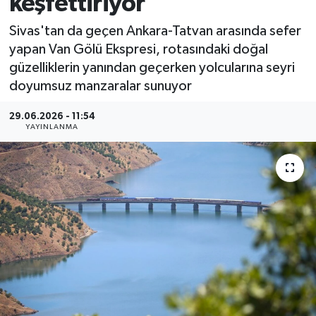
keşfettiriyor
MAGAZİN
Sivas'tan da geçen Ankara-Tatvan arasında sefer
yapan Van Gölü Ekspresi, rotasındaki doğal
ÖZEL HABER
güzelliklerin yanından geçerken yolcularına seyri
doyumsuz manzaralar sunuyor
RESMİ İLANLAR
29.06.2026 - 11:54
YAYINLANMA
SAĞLIK
SİYASET
SOSYAL YARDIMLAR
SPONSORLU YAZI
SPOR
TEKNOLOJİ