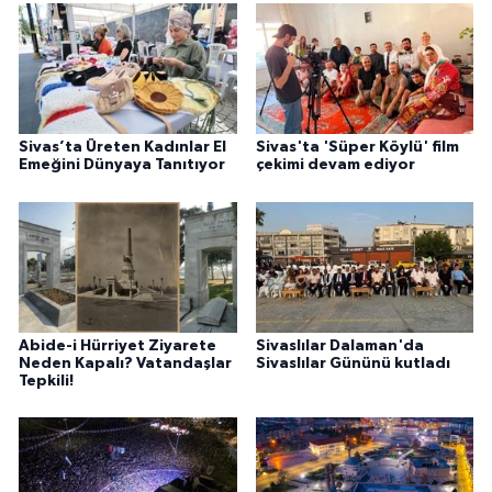
Sivas’ta Üreten Kadınlar El
Sivas'ta 'Süper Köylü' film
Emeğini Dünyaya Tanıtıyor
çekimi devam ediyor
Abide-i Hürriyet Ziyarete
Sivaslılar Dalaman'da
Neden Kapalı? Vatandaşlar
Sivaslılar Gününü kutladı
Tepkili!