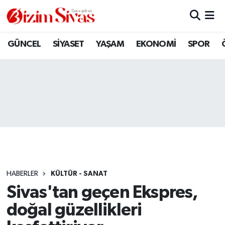
ARAMIZDAN AYRILANLAR
Sivas Nöbetçi Eczaneler
GÜNCEL
SİYASET
YAŞAM
EKONOMİ
SPOR
ASAYİŞ
Sivas Hava Durumu
DİĞER
Sivas Namaz Vakitleri
DÜNYA
Sivas Trafik Yoğunluk Haritası
EĞİTİM
Süper Lig Puan Durumu ve Fikstür
EKONOMİ
Tüm Manşetler
HABERLER
KÜLTÜR - SANAT
Sivas'tan geçen Ekspres,
GÜNCEL
Son Dakika Haberleri
doğal güzellikleri
KÜLTÜR
Haber Arşivi