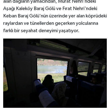
alan dağların yamacından, Murat Nehri'ndeki
Aşağı Kaleköy Baraj Gölü ve Fırat Nehri'ndeki
Keban Baraj Gölü'nün üzerinde yer alan köprüdeki
raylardan ve tünellerden geçerken yolcularına
farklı bir seyahat deneyimi yaşatıyor.