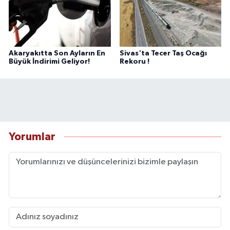
Akaryakıtta Son Ayların En
Sivas'ta Tecer Taş Ocağı
Büyük İndirimi Geliyor!
Rekoru !
Yorumlar