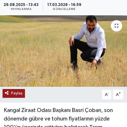
29.08.2025 - 13:43
17.03.2026 - 16:59
MAGAZİN
YAYINLANMA
GÜNCELLEME
ÖZEL HABER
RESMİ İLANLAR
SAĞLIK
SİYASET
SOSYAL YARDIMLAR
Paylaş
-
+
A
A
SPONSORLU YAZI
Kangal Ziraat Odası Başkanı Basri Çoban, son
SPOR
dönemde gübre ve tohum fiyatlarının yüzde
TEKNOLOJİ