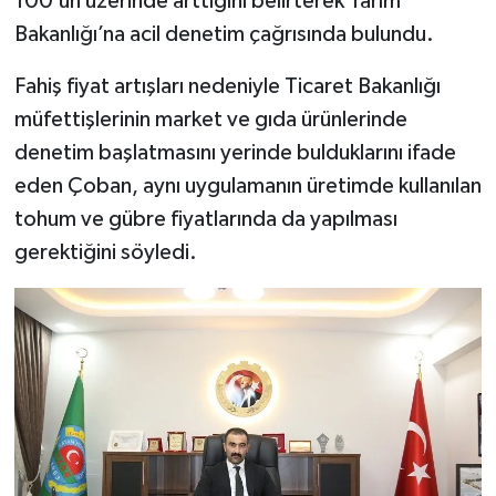
100’ün üzerinde arttığını belirterek Tarım
Bakanlığı’na acil denetim çağrısında bulundu.
YAŞAM
Fahiş fiyat artışları nedeniyle Ticaret Bakanlığı
müfettişlerinin market ve gıda ürünlerinde
denetim başlatmasını yerinde bulduklarını ifade
eden Çoban, aynı uygulamanın üretimde kullanılan
tohum ve gübre fiyatlarında da yapılması
gerektiğini söyledi.