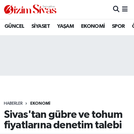
ARAMIZDAN AYRILANLAR
Sivas Nöbetçi Eczaneler
GÜNCEL
SİYASET
YAŞAM
EKONOMİ
SPOR
ASAYİŞ
Sivas Hava Durumu
DİĞER
Sivas Namaz Vakitleri
DÜNYA
Sivas Trafik Yoğunluk Haritası
EĞİTİM
Süper Lig Puan Durumu ve Fikstür
EKONOMİ
Tüm Manşetler
HABERLER
EKONOMİ
Sivas'tan gübre ve tohum
GÜNCEL
Son Dakika Haberleri
fiyatlarına denetim talebi
KÜLTÜR
Haber Arşivi