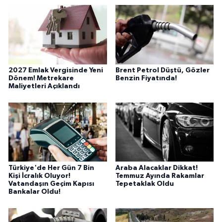
2027 Emlak Vergisinde Yeni
Brent Petrol Düştü, Gözler
Dönem! Metrekare
Benzin Fiyatında!
Maliyetleri Açıklandı
Türkiye'de Her Gün 7 Bin
Araba Alacaklar Dikkat!
Kişi İcralık Oluyor!
Temmuz Ayında Rakamlar
Vatandaşın Geçim Kapısı
Tepetaklak Oldu
Bankalar Oldu!