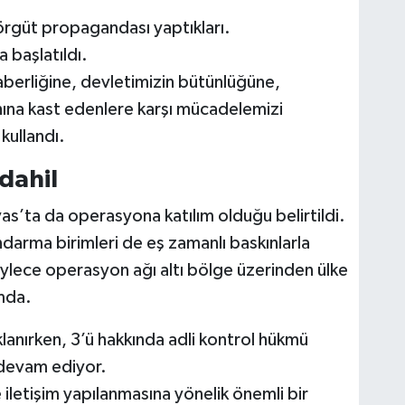
rgüt propagandası yaptıkları.
 başlatıldı.
eraberliğine, devletimizin bütünlüğüne,
hına kast edenlere karşı mücadelemizi
 kullandı.
 dahil
ivas’ta da operasyona katılım olduğu belirtildi.
ndarma birimleri de eş zamanlı baskınlarla
öylece operasyon ağı altı bölge üzerinden ülke
umda.
lanırken, 3’ü hakkında adli kontrol hükmü
e devam ediyor.
 iletişim yapılanmasına yönelik önemli bir