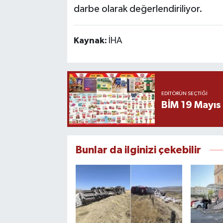
darbe olarak değerlendiriliyor.
Kaynak:
İHA
EDITÖRÜN SEÇTIĞI
BİM 19 Mayıs
Bunlar da ilginizi çekebilir