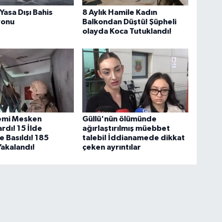
Yasa Dışı Bahis
8 Aylık Hamile Kadın
yonu
Balkondan Düştü! Şüpheli
olayda Koca Tutuklandı!
lemi Mesken
Güllü'nün ölümünde
rdı! 15 İlde
ağırlaştırılmış müebbet
 Basıldı! 185
talebi! İddianamede dikkat
Yakalandı!
çeken ayrıntılar