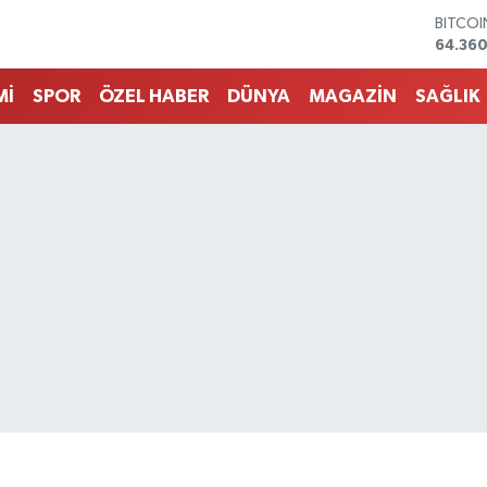
DOLA
47,70
EURO
55,02
Mİ
SPOR
ÖZEL HABER
DÜNYA
MAGAZİN
SAĞLIK
STERLİ
64,189
GRAM 
6574.8
BİST10
13.887
BITCO
64.360