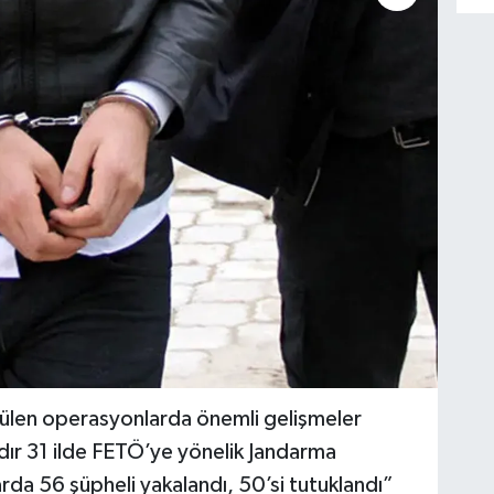
ütülen operasyonlarda önemli gelişmeler
tadır 31 ilde FETÖ’ye yönelik Jandarma
da 56 şüpheli yakalandı, 50’si tutuklandı”