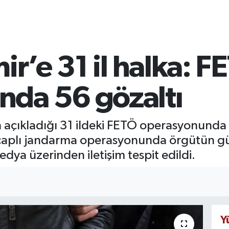
ir’e 31 il halka: F
da 56 gözaltı
nın açıkladığı 31 ildeki FETÖ operasyonunda
ş çaplı jandarma operasyonunda örgütün g
dya üzerinden iletişim tespit edildi.
Y