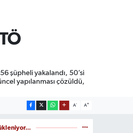
ETÖ
 56 şüpheli yakalandı, 50’si
üncel yapılanması çözüldü,
-
+
A
A
ükleniyor...