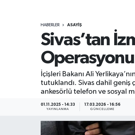
MAGAZİN
HABERLER
ASAYİŞ
ÖZEL HABER
Sivas’tan İzm
RESMİ İLANLAR
Operasyonun
SAĞLIK
SİYASET
İçişleri Bakanı Ali Yerlikaya’
tutuklandı. Sivas dahil geni
SOSYAL YARDIMLAR
ankesörlü telefon ve sosyal me
SPONSORLU YAZI
01.11.2025 - 14:33
17.03.2026 - 16:56
YAYINLANMA
GÜNCELLEME
SPOR
TEKNOLOJİ