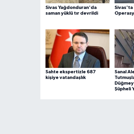
Sivas Yağdonduran'da
Sivas'ta 
saman yüklü tır devrildi
Operas
Sahte ekspertizle 687
Sanal A
kişiye vatandaşlık
Tutmuşla
Düğmeye
Şüpheli 