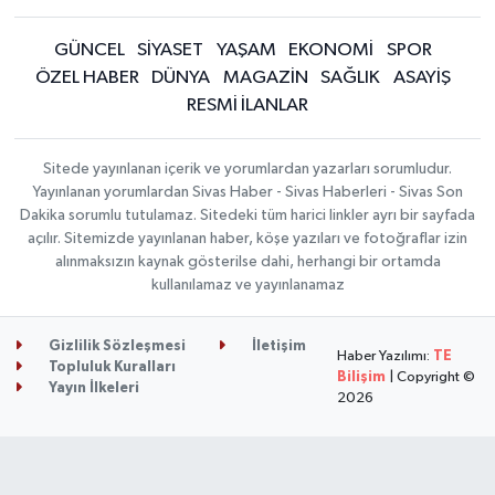
GÜNCEL
SİYASET
YAŞAM
EKONOMİ
SPOR
ÖZEL HABER
DÜNYA
MAGAZİN
SAĞLIK
ASAYİŞ
RESMİ İLANLAR
Sitede yayınlanan içerik ve yorumlardan yazarları sorumludur.
Yayınlanan yorumlardan Sivas Haber - Sivas Haberleri - Sivas Son
Dakika sorumlu tutulamaz. Sitedeki tüm harici linkler ayrı bir sayfada
açılır. Sitemizde yayınlanan haber, köşe yazıları ve fotoğraflar izin
alınmaksızın kaynak gösterilse dahi, herhangi bir ortamda
kullanılamaz ve yayınlanamaz
Gizlilik Sözleşmesi
İletişim
Haber Yazılımı:
TE
Topluluk Kuralları
Bilişim
| Copyright ©
Yayın İlkeleri
2026