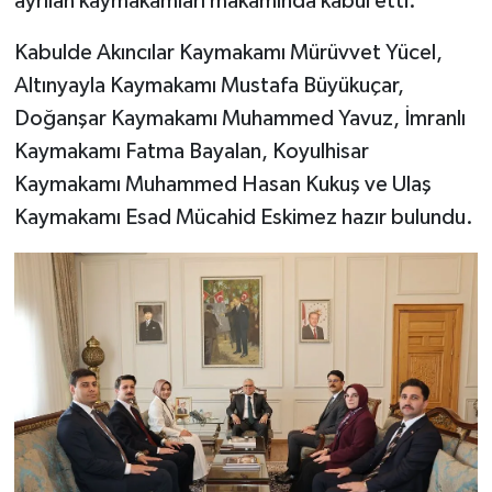
ayrılan kaymakamları makamında kabul etti.
YAŞAM
Kabulde Akıncılar Kaymakamı Mürüvvet Yücel,
Altınyayla Kaymakamı Mustafa Büyükuçar,
Doğanşar Kaymakamı Muhammed Yavuz, İmranlı
Kaymakamı Fatma Bayalan, Koyulhisar
Kaymakamı Muhammed Hasan Kukuş ve Ulaş
Kaymakamı Esad Mücahid Eskimez hazır bulundu.