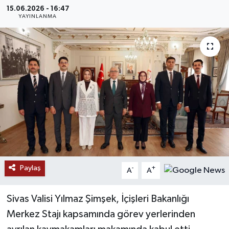
15.06.2026 - 16:47
MAGAZİN
YAYINLANMA
ÖZEL HABER
RESMİ İLANLAR
SAĞLIK
SİYASET
SOSYAL YARDIMLAR
Paylaş
-
+
A
A
SPONSORLU YAZI
Sivas Valisi Yılmaz Şimşek, İçişleri Bakanlığı
SPOR
Merkez Stajı kapsamında görev yerlerinden
TEKNOLOJİ