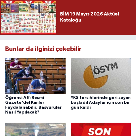
BİM 19 Mayıs 2026 Aktüel
Kataloğu
Bunlar da ilginizi çekebilir
Öğrenci Affı Resmi
YKS tercihlerinde geri sayım
Gazete'de! Kimler
başladı! Adaylar için son bir
Faydalanabilir, Başvurular
gün kaldı
Nasıl Yapılacak?