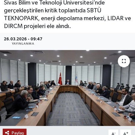
Sivas Bilim ve Teknoloji Üniversitesi’nde
gerçekleştirilen kritik toplantıda SBTÜ
MAGAZİN
TEKNOPARK, enerji depolama merkezi, LIDAR ve
DIRCM projeleri ele alındı.
ÖZEL HABER
26.03.2026 - 09:47
RESMİ İLANLAR
YAYINLANMA
SAĞLIK
SİYASET
SOSYAL YARDIMLAR
SPONSORLU YAZI
SPOR
Paylaş
TEKNOLOJİ
-
+
A
A