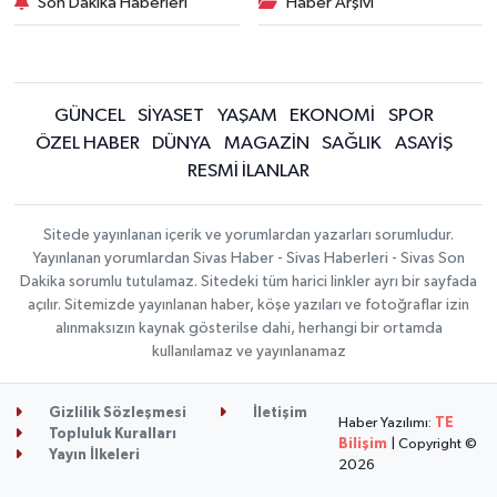
Son Dakika Haberleri
Haber Arşivi
GÜNCEL
SİYASET
YAŞAM
EKONOMİ
SPOR
ÖZEL HABER
DÜNYA
MAGAZİN
SAĞLIK
ASAYİŞ
RESMİ İLANLAR
Sitede yayınlanan içerik ve yorumlardan yazarları sorumludur.
Yayınlanan yorumlardan Sivas Haber - Sivas Haberleri - Sivas Son
Dakika sorumlu tutulamaz. Sitedeki tüm harici linkler ayrı bir sayfada
açılır. Sitemizde yayınlanan haber, köşe yazıları ve fotoğraflar izin
alınmaksızın kaynak gösterilse dahi, herhangi bir ortamda
kullanılamaz ve yayınlanamaz
Gizlilik Sözleşmesi
İletişim
Haber Yazılımı:
TE
Topluluk Kuralları
Bilişim
| Copyright ©
Yayın İlkeleri
2026