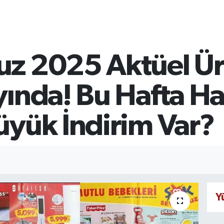
z 2025 Aktüel Ür
yında! Bu Hafta H
üyük İndirim Var?
Y