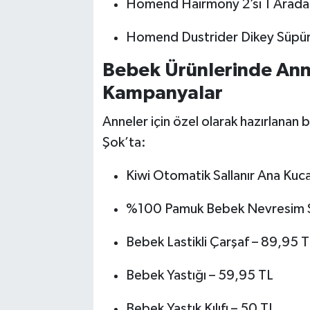
Homend Hairmony 2’si 1 Arada S
Homend Dustrider Dikey Süpürg
Bebek Ürünlerinde Ann
Kampanyalar
Anneler için özel olarak hazırlanan b
Şok’ta:
Kiwi Otomatik Sallanır Ana Kuc
%100 Pamuk Bebek Nevresim S
Bebek Lastikli Çarşaf – 89,95 T
Bebek Yastığı – 59,95 TL
Bebek Yastık Kılıfı – 50 TL