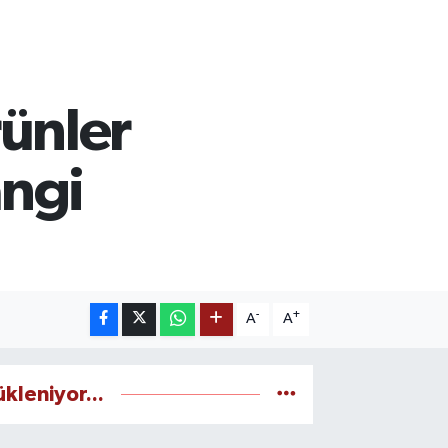
ünler
angi
-
+
A
A
ükleniyor...