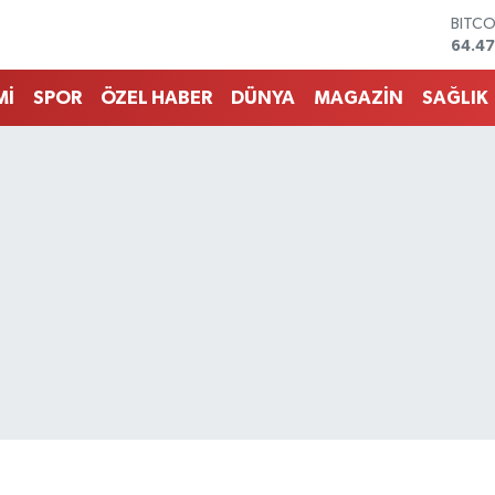
DOLA
47,59
EURO
55,13
Mİ
SPOR
ÖZEL HABER
DÜNYA
MAGAZİN
SAĞLIK
STERL
64,2
GRAM
6518.
BİST1
13.70
BITC
64.4