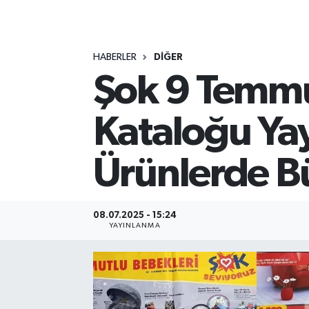
MAGAZİN
HABERLER
DİĞER
ÖZEL HABER
Şok 9 Temmu
RESMİ İLANLAR
Kataloğu Ya
SAĞLIK
Ürünlerde B
SİYASET
SOSYAL YARDIMLAR
08.07.2025 - 15:24
YAYINLANMA
SPONSORLU YAZI
SPOR
TEKNOLOJİ