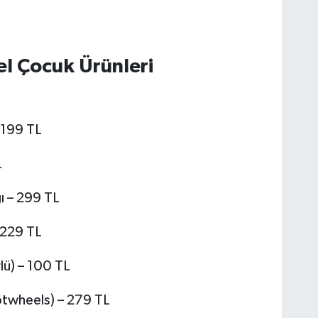
el Çocuk Ürünleri
 199 TL
L
ı – 299 TL
 229 TL
lü) – 100 TL
otwheels) – 279 TL