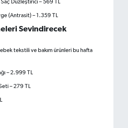
aç Düzleştirici – 569 TL
e (Antrasit) – 1.359 TL
eleri Sevindirecek
ebek tekstili ve bakım ürünleri bu hafta
ağı – 2.999 TL
eti – 279 TL
L