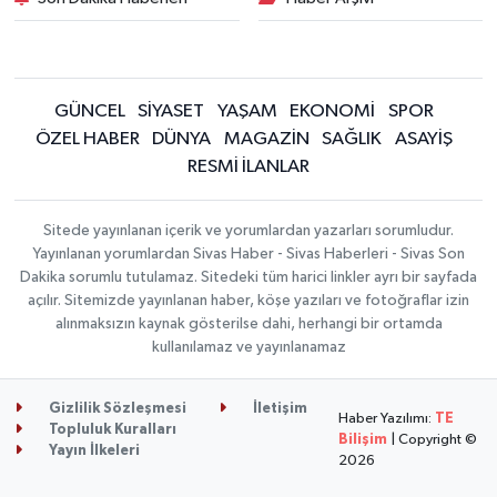
GÜNCEL
SİYASET
YAŞAM
EKONOMİ
SPOR
ÖZEL HABER
DÜNYA
MAGAZİN
SAĞLIK
ASAYİŞ
RESMİ İLANLAR
Sitede yayınlanan içerik ve yorumlardan yazarları sorumludur.
Yayınlanan yorumlardan Sivas Haber - Sivas Haberleri - Sivas Son
Dakika sorumlu tutulamaz. Sitedeki tüm harici linkler ayrı bir sayfada
açılır. Sitemizde yayınlanan haber, köşe yazıları ve fotoğraflar izin
alınmaksızın kaynak gösterilse dahi, herhangi bir ortamda
kullanılamaz ve yayınlanamaz
Gizlilik Sözleşmesi
İletişim
Haber Yazılımı:
TE
Topluluk Kuralları
Bilişim
| Copyright ©
Yayın İlkeleri
2026