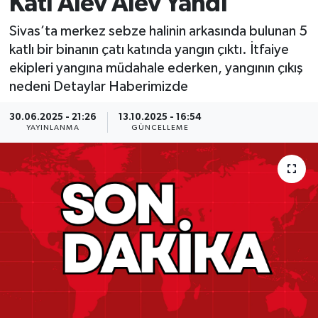
Katı Alev Alev Yandı
MAGAZİN
Sivas’ta merkez sebze halinin arkasında bulunan 5
katlı bir binanın çatı katında yangın çıktı. İtfaiye
ÖZEL HABER
ekipleri yangına müdahale ederken, yangının çıkış
nedeni Detaylar Haberimizde
RESMİ İLANLAR
30.06.2025 - 21:26
13.10.2025 - 16:54
YAYINLANMA
GÜNCELLEME
SAĞLIK
SİYASET
SOSYAL YARDIMLAR
SPONSORLU YAZI
SPOR
TEKNOLOJİ