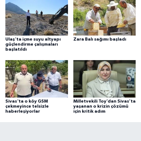
Ulaş'ta içme suyu altyapı
Zara Balı sağımı başladı
güçlendirme çalışmaları
başlatıldı
Sivas'ta o köy GSM
Milletvekili Toy’dan Sivas’ta
çekmeyince telsizle
yaşanan o krizin çözümü
haberleşiyorlar
için kritik adım