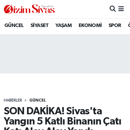
ARAMIZDAN AYRILANLAR
Sivas Nöbetçi Eczaneler
GÜNCEL
SİYASET
YAŞAM
EKONOMİ
SPOR
ASAYİŞ
Sivas Hava Durumu
DİĞER
Sivas Namaz Vakitleri
DÜNYA
Sivas Trafik Yoğunluk Haritası
EĞİTİM
Süper Lig Puan Durumu ve Fikstür
EKONOMİ
Tüm Manşetler
HABERLER
GÜNCEL
SON DAKİKA! Sivas'ta
GÜNCEL
Son Dakika Haberleri
Yangın 5 Katlı Binanın Çatı
KÜLTÜR
Haber Arşivi