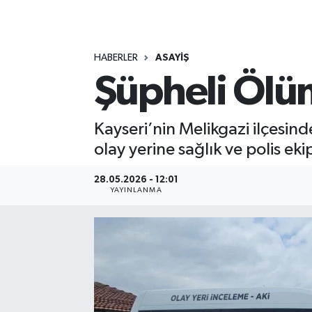
MAGAZİN
HABERLER
ASAYİŞ
ÖZEL HABER
Şüpheli Ölüm
RESMİ İLANLAR
Kayseri’nin Melikgazi ilçesind
SAĞLIK
olay yerine sağlık ve polis ekip
SİYASET
28.05.2026 - 12:01
YAYINLANMA
SOSYAL YARDIMLAR
SPONSORLU YAZI
SPOR
TEKNOLOJİ