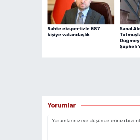
Sahte ekspertizle 687
Sanal A
kişiye vatandaşlık
Tutmuşla
Düğmeye
Şüpheli 
Yorumlar