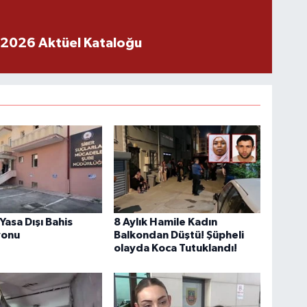
 2026 Aktüel Kataloğu
Yasa Dışı Bahis
8 Aylık Hamile Kadın
yonu
Balkondan Düştü! Şüpheli
olayda Koca Tutuklandı!