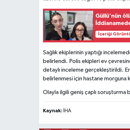
Güllü'nün öl
İddianamede 
İçeriği Görünt
Sağlık ekiplerinin yaptığı incelemed
belirlendi. Polis ekipleri ev çevresi
detaylı inceleme gerçekleştirildi. 
belirlenmesi için hastane morguna ka
Olayla ilgili geniş çaplı soruşturma b
Kaynak:
İHA