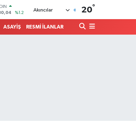
°
AR
20
Akıncılar
7106
%0.17
O
652
%0.27
ASAYİŞ
RESMİ İLANLAR
LİN
4046
%0.35
M ALTIN
8.99
%2.59
100
73
%-19
COIN
30,04
%1.2