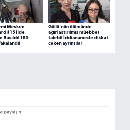
lemi Mesken
Güllü'nün ölümünde
rdı! 15 İlde
ağırlaştırılmış müebbet
 Basıldı! 185
talebi! İddianamede dikkat
Yakalandı!
çeken ayrıntılar