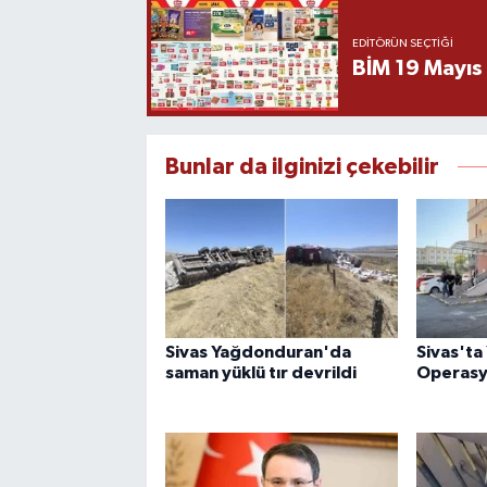
EDITÖRÜN SEÇTIĞI
BİM 19 Mayıs
Bunlar da ilginizi çekebilir
Sivas Yağdonduran'da
Sivas'ta 
saman yüklü tır devrildi
Operas