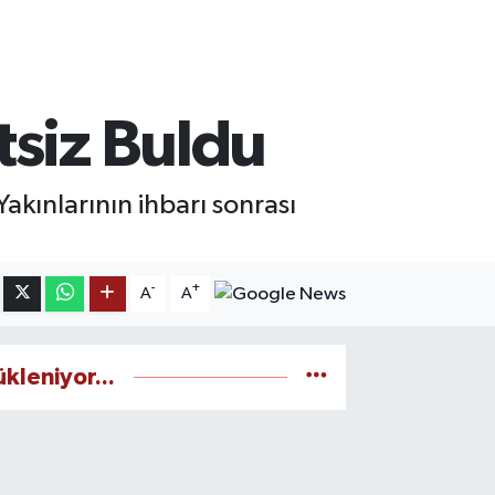
tsiz Buldu
Yakınlarının ihbarı sonrası
-
+
A
A
ükleniyor...