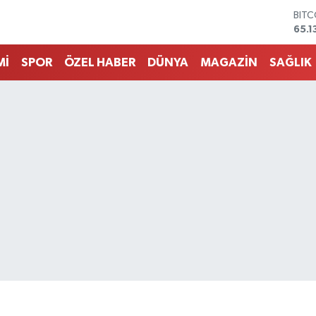
DOL
47,
EUR
55,1
Mİ
SPOR
ÖZEL HABER
DÜNYA
MAGAZİN
SAĞLIK
STER
64,
GRA
664
BİST
13.7
BIT
65.1