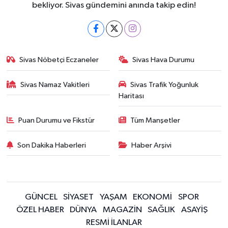
bekliyor. Sivas gündemini anında takip edin!
Sivas Nöbetçi Eczaneler
Sivas Hava Durumu
Sivas Namaz Vakitleri
Sivas Trafik Yoğunluk
Haritası
Puan Durumu ve Fikstür
Tüm Manşetler
Son Dakika Haberleri
Haber Arşivi
GÜNCEL
SİYASET
YAŞAM
EKONOMİ
SPOR
ÖZEL HABER
DÜNYA
MAGAZİN
SAĞLIK
ASAYİŞ
RESMİ İLANLAR