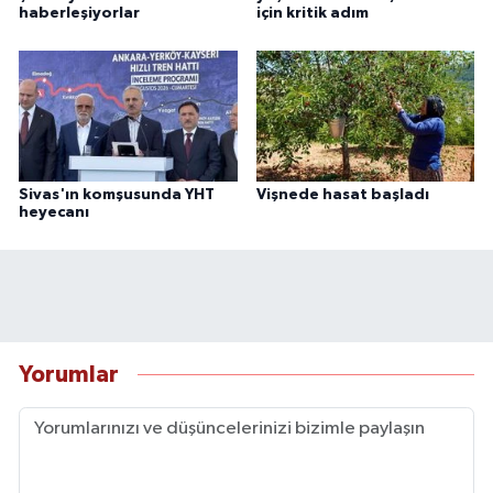
haberleşiyorlar
için kritik adım
Sivas'ın komşusunda YHT
Vişnede hasat başladı
heyecanı
Yorumlar