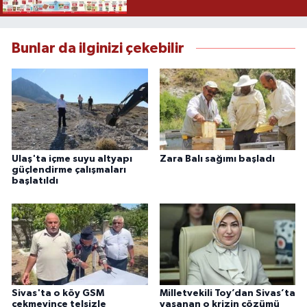
Bunlar da ilginizi çekebilir
Ulaş'ta içme suyu altyapı
Zara Balı sağımı başladı
güçlendirme çalışmaları
başlatıldı
Sivas'ta o köy GSM
Milletvekili Toy’dan Sivas’ta
çekmeyince telsizle
yaşanan o krizin çözümü