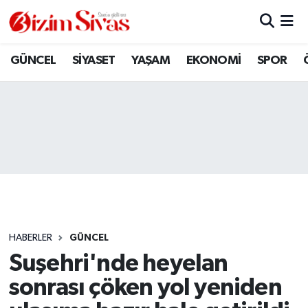
ARAMIZDAN AYRILANLAR
Sivas Nöbetçi Eczaneler
GÜNCEL
SİYASET
YAŞAM
EKONOMİ
SPOR
ASAYİŞ
Sivas Hava Durumu
DİĞER
Sivas Namaz Vakitleri
DÜNYA
Sivas Trafik Yoğunluk Haritası
EĞİTİM
Süper Lig Puan Durumu ve Fikstür
EKONOMİ
Tüm Manşetler
HABERLER
GÜNCEL
Suşehri'nde heyelan
GÜNCEL
Son Dakika Haberleri
sonrası çöken yol yeniden
KÜLTÜR
Haber Arşivi