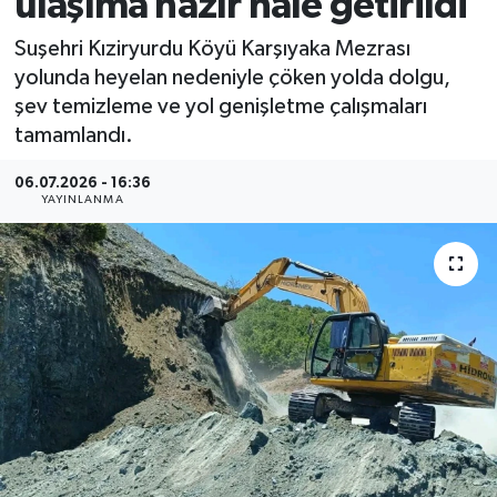
ulaşıma hazır hale getirildi
MAGAZİN
Suşehri Kıziryurdu Köyü Karşıyaka Mezrası
yolunda heyelan nedeniyle çöken yolda dolgu,
ÖZEL HABER
şev temizleme ve yol genişletme çalışmaları
tamamlandı.
RESMİ İLANLAR
06.07.2026 - 16:36
YAYINLANMA
SAĞLIK
SİYASET
SOSYAL YARDIMLAR
SPONSORLU YAZI
SPOR
TEKNOLOJİ