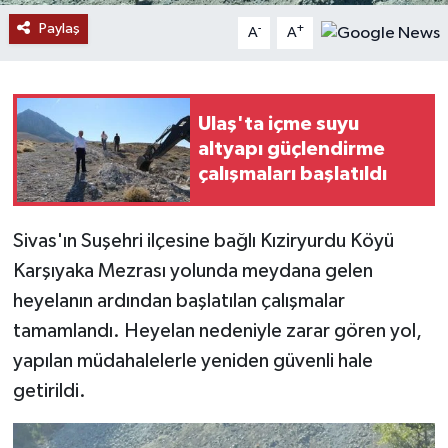
Paylaş
-
+
A
A
YAŞAM
Ulaş'ta içme suyu
altyapı güçlendirme
çalışmaları başlatıldı
Sivas'ın Suşehri ilçesine bağlı Kıziryurdu Köyü
Karşıyaka Mezrası yolunda meydana gelen
heyelanın ardından başlatılan çalışmalar
tamamlandı. Heyelan nedeniyle zarar gören yol,
yapılan müdahalelerle yeniden güvenli hale
getirildi.