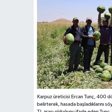
Karpuz üreticisi Ercan Tunç, 400 d
belirterek, hasada başladıklarını sö
TL arası olduğunu ifade eden Tunç, 