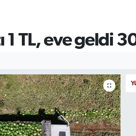
ı 1 TL, eve geldi 3
Y