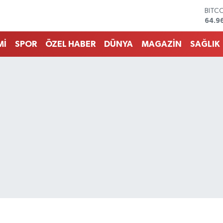
DOL
47,7
EUR
55,2
Mİ
SPOR
ÖZEL HABER
DÜNYA
MAGAZİN
SAĞLIK
STER
64,4
GRAM
6660
BİST
13.7
BITC
64.9