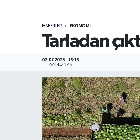
MAGAZİN
HABERLER
EKONOMİ
ÖZEL HABER
Tarladan çıkt
RESMİ İLANLAR
SAĞLIK
03.07.2025 - 15:18
YAYINLANMA
SİYASET
SOSYAL YARDIMLAR
SPONSORLU YAZI
SPOR
TEKNOLOJİ