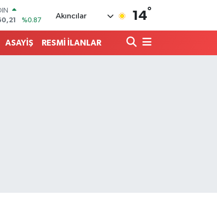
°
AR
14
Akıncılar
436
%0.18
O
510
%0.32
ASAYİŞ
RESMİ İLANLAR
LİN
811
%0.38
 ALTIN
.55
%0.03
100
79
%-14
OIN
60,21
%0.87