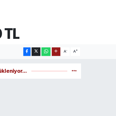
0 TL
-
+
A
A
ükleniyor...