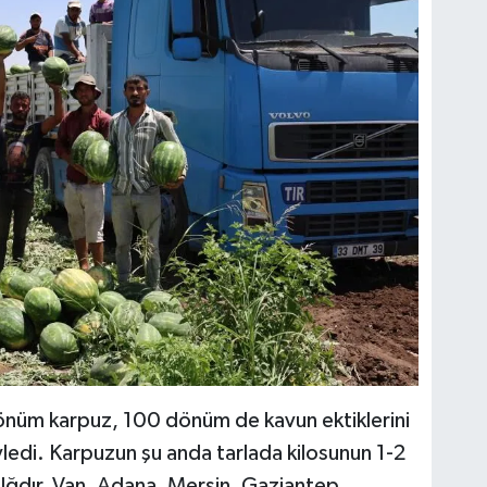
önüm karpuz, 100 dönüm de kavun ektiklerini
yledi. Karpuzun şu anda tarlada kilosunun 1-2
Iğdır, Van, Adana, Mersin, Gaziantep,