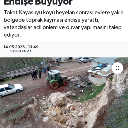
Endişe Büyüyor
MAGAZİN
Tokat Kayasuyu köyü heyelan sonrası evlere yakın
bölgede toprak kayması endişe yarattı,
ÖZEL HABER
vatandaşlar acil önlem ve duvar yapılmasını talep
ediyor.
RESMİ İLANLAR
14.05.2026 - 13:49
YAYINLANMA
SAĞLIK
SİYASET
SOSYAL YARDIMLAR
SPONSORLU YAZI
SPOR
TEKNOLOJİ