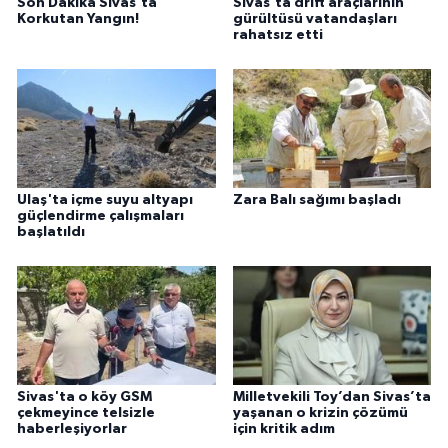
Son Dakika Sivas’ta
Sivas’ta drift araçlarının
Korkutan Yangın!
gürültüsü vatandaşları
rahatsız etti
Ulaş'ta içme suyu altyapı
Zara Balı sağımı başladı
güçlendirme çalışmaları
başlatıldı
Sivas'ta o köy GSM
Milletvekili Toy’dan Sivas’ta
çekmeyince telsizle
yaşanan o krizin çözümü
haberleşiyorlar
için kritik adım