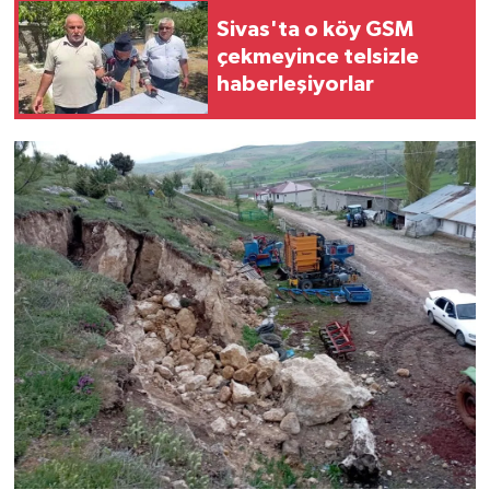
Sivas'ta o köy GSM
çekmeyince telsizle
haberleşiyorlar