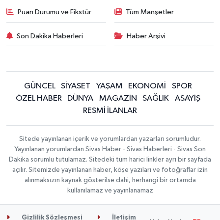
Puan Durumu ve Fikstür
Tüm Manşetler
Son Dakika Haberleri
Haber Arşivi
GÜNCEL
SİYASET
YAŞAM
EKONOMİ
SPOR
ÖZEL HABER
DÜNYA
MAGAZİN
SAĞLIK
ASAYİŞ
RESMİ İLANLAR
Sitede yayınlanan içerik ve yorumlardan yazarları sorumludur.
Yayınlanan yorumlardan Sivas Haber - Sivas Haberleri - Sivas Son
Dakika sorumlu tutulamaz. Sitedeki tüm harici linkler ayrı bir sayfada
açılır. Sitemizde yayınlanan haber, köşe yazıları ve fotoğraflar izin
alınmaksızın kaynak gösterilse dahi, herhangi bir ortamda
kullanılamaz ve yayınlanamaz
Gizlilik Sözleşmesi
İletişim